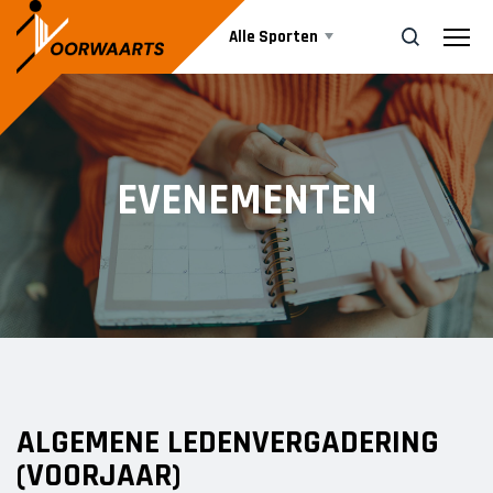
Alle Sporten
Nieuws
ZOEK
EVENEMENTEN
Events
Business
Informatie
ALGEMENE LEDENVERGADERING
Vrijwilliger worden
(VOORJAAR)