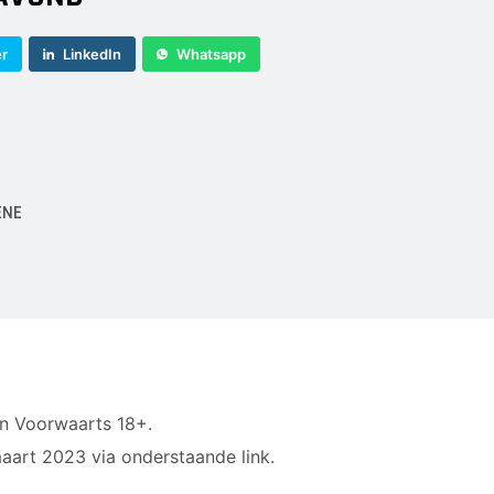
er
LinkedIn
Whatsapp
ENE
van Voorwaarts 18+.
aart 2023 via onderstaande link.