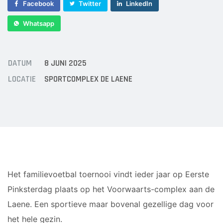
Sponsor worden
Facebook
Twitter
LinkedIn
Lid worden
Whatsapp
Ledenshop
Contact
DATUM
8 JUNI 2025
LOCATIE
SPORTCOMPLEX DE LAENE
Het familievoetbal toernooi vindt ieder jaar op Eerste
Pinksterdag plaats op het Voorwaarts-complex aan de
Laene. Een sportieve maar bovenal gezellige dag voor
het hele gezin.