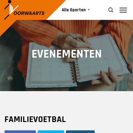
Alle Sporten
Nieuws
ZOEK
EVENEMENTEN
Events
Business
Informatie
FAMILIEVOETBAL
Vrijwilliger worden