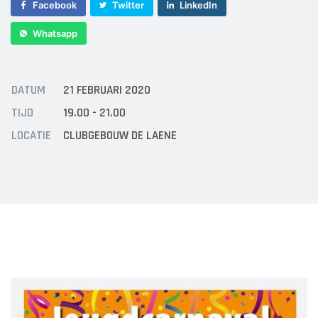
Sponsor worden
Facebook
Twitter
LinkedIn
Lid worden
Whatsapp
Ledenshop
Contact
DATUM
21 FEBRUARI 2020
TIJD
19.00 - 21.00
LOCATIE
CLUBGEBOUW DE LAENE