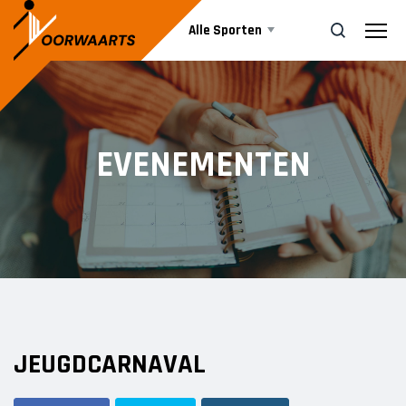
Alle Sporten
Nieuws
ZOEK
EVENEMENTEN
Events
Business
Informatie
JEUGDCARNAVAL
Vrijwilliger worden