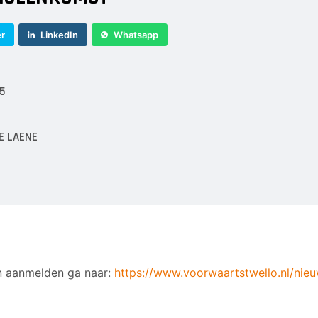
er
LinkedIn
Whatsapp
25
E LAENE
n aanmelden ga naar:
https://www.voorwaartstwello.nl/nieu