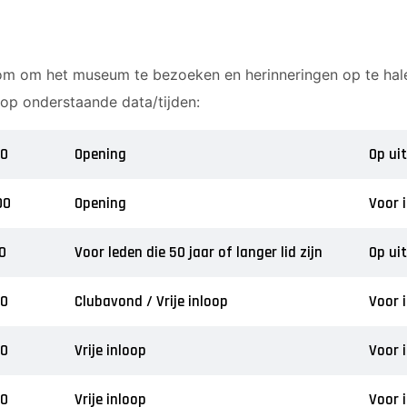
om om het museum te bezoeken en herinneringen op te hal
op onderstaande data/tijden:
00
Opening
Op ui
00
Opening
Voor 
0
Voor leden die 50 jaar of langer lid zijn
Op ui
00
Clubavond / Vrije inloop
Voor 
00
Vrije inloop
Voor 
00
Vrije inloop
Voor 