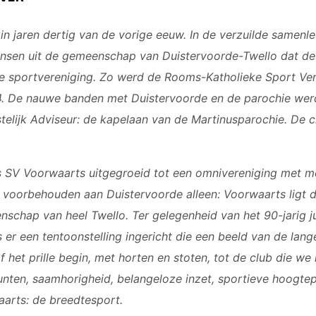
n jaren dertig van de vorige eeuw. In de verzuilde samenle
nsen uit de gemeenschap van Duistervoorde-Twello dat de t
e sportvereniging. Zo werd de Rooms-Katholieke Sport Ve
4. De nauwe banden met Duistervoorde en de parochie wer
telijk Adviseur: de kapelaan van de Martinusparochie. De 
, is SV Voorwaarts uitgegroeid tot een omnivereniging met 
er voorbehouden aan Duistervoorde alleen: Voorwaarts ligt 
schap van heel Twello. Ter gelegenheid van het 90-jarig j
 er een tentoonstelling ingericht die een beeld van de lan
 het prille begin, met horten en stoten, tot de club die we
nten, saamhorigheid, belangeloze inzet, sportieve hoogtep
aarts: de breedtesport.