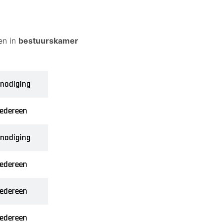
en in
bestuurskamer
tnodiging
iedereen
tnodiging
iedereen
iedereen
iedereen