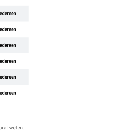
iedereen
iedereen
iedereen
iedereen
iedereen
iedereen
oral weten.