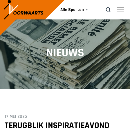
Alle Sporten
Nieuws
ZOEK
NIEUWS
Events
Business
Informatie
17 MEI 2025
Vrijwilliger worden
TERUGBLIK INSPIRATIEAVOND