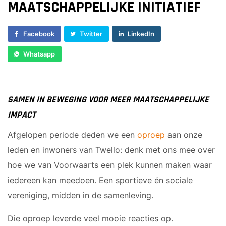
MAATSCHAPPELIJKE INITIATIEF
Sponsor worden
Lid worden
Facebook
Twitter
LinkedIn
Ledenshop
Whatsapp
Contact
SAMEN IN BEWEGING VOOR MEER MAATSCHAPPELIJKE
IMPACT
Afgelopen periode deden we een
oproep
aan onze
leden en inwoners van Twello: denk met ons mee over
hoe we van Voorwaarts een plek kunnen maken waar
iedereen kan meedoen. Een sportieve én sociale
vereniging, midden in de samenleving.
Die oproep leverde veel mooie reacties op.