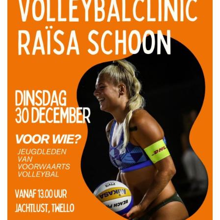
Meisjes B1
Meisjes B2
Meisjes B3
Meisjes B4
Mix C1
VOLLEYSTARS
Volleystars Level 2
Volleystars Level 3
Volleystars Level 4-1
Volleystars Level 4-2
Volleystars Level 4-3
Volleystars Level 5-1
Volleystars Level 5-2
Volleybalspeeltuin