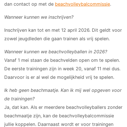
dan contact op met de
beachvolleybalcommissie
.
Dames 3
Vrijwilliger worden
Dames 5
Wanneer kunnen we inschrijven?
Sponsor worden
Dames 6
Dames 7
Inschrijven kan tot en met 12 april 2026. Dit geldt voor
Lid worden
zowel jeugdleden die gaan trainen als vrij spelen.
Ledenshop
RECREANTEN
Contact
Wanneer kunnen we beachvolleyballen in 2026?
Dames Recreanten 1
Vanaf 1 mei staan de beachvelden open om te spelen.
Heren Recreanten 1
De eerste trainingen zijn in week 20, vanaf 11 mei dus.
Heren Recreanten 2
Daarvoor is er al wel de mogelijkheid vrij te spelen.
Heren Recreanten 3
Ik heb geen beachmaatje. Kan ik mij wel opgeven voor
JEUGD
de trainingen?
Ja, dat kan. Als er meerdere beachvolleyballers zonder
Meisjes A1
beachmaatje zijn, kan de beachvolleybalcommissie
Meisjes A2
jullie koppelen. Daarnaast wordt er voor trainingen