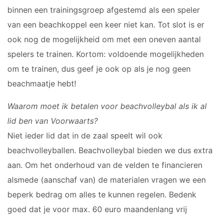
Meisjes B1
binnen een trainingsgroep afgestemd als een speler
Meisjes B2
van een beachkoppel een keer niet kan. Tot slot is er
Meisjes B3
ook nog de mogelijkheid om met een oneven aantal
Meisjes B4
spelers te trainen. Kortom: voldoende mogelijkheden
Mix C1
om te trainen, dus geef je ook op als je nog geen
VOLLEYSTARS
beachmaatje hebt!
Waarom moet ik betalen voor beachvolleybal als ik al
Volleystars Level 2
lid ben van Voorwaarts?
Volleystars Level 3
Volleystars Level 4-1
Niet ieder lid dat in de zaal speelt wil ook
Volleystars Level 4-2
beachvolleyballen. Beachvolleybal bieden we dus extra
Volleystars Level 4-3
aan. Om het onderhoud van de velden te financieren
Volleystars Level 5-1
alsmede (aanschaf van) de materialen vragen we een
Volleystars Level 5-2
beperk bedrag om alles te kunnen regelen. Bedenk
Volleybalspeeltuin
goed dat je voor max. 60 euro maandenlang vrij