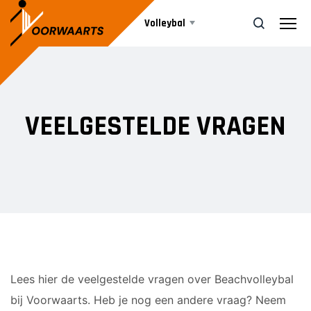
Volleybal
Teams
ZOEK
VEELGESTELDE VRAGEN
Beachvolleybal
HEREN
Heren 1
Agenda
Heren 2
Heren 3
Nieuws
DAMES
Informatie
Lees hier de veelgestelde vragen over Beachvolleybal
Dames 1
bij Voorwaarts. Heb je nog een andere vraag? Neem
Dames 2