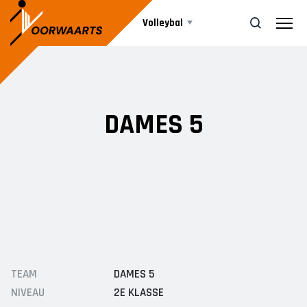
Volleybal
Teams
ZOEK
DAMES 5
Beachvolleybal
HEREN
Heren 1
Agenda
Heren 2
Heren 3
Nieuws
DAMES
Informatie
TEAM
DAMES 5
Dames 1
NIVEAU
2E KLASSE
Dames 2