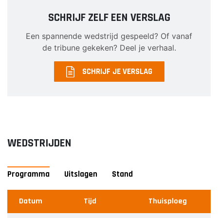
SCHRIJF ZELF EEN VERSLAG
Een spannende wedstrijd gespeeld? Of vanaf
de tribune gekeken? Deel je verhaal.
SCHRIJF JE VERSLAG
WEDSTRIJDEN
Programma
Uitslagen
Stand
Datum
Datum
#
Tijd
Thuisploeg
Team
Thuisploeg
Uitploeg
Wedstrijd
U