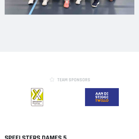
Meisjes B1
Meisjes B2
Meisjes B3
Meisjes B4
Mix C1
VOLLEYSTARS
Volleystars Level 2
Volleystars Level 3
TEAM SPONSORS
Volleystars Level 4-1
Volleystars Level 4-2
Volleystars Level 4-3
Volleystars Level 5-1
Volleystars Level 5-2
Volleybalspeeltuin
SPEELSTERS DAMES 5