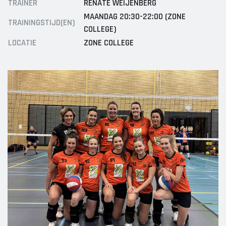
TRAINER
RENATE WEIJENBERG
Dames 3
MAANDAG 20:30-22:00 (ZONE
Vrijwilliger worden
TRAININGSTIJD(EN)
Dames 5
COLLEGE)
Sponsor worden
Dames 6
LOCATIE
ZONE COLLEGE
Dames 7
Lid worden
Ledenshop
RECREANTEN
Contact
Dames Recreanten 1
Heren Recreanten 1
Heren Recreanten 2
Heren Recreanten 3
JEUGD
Meisjes A1
Meisjes A2