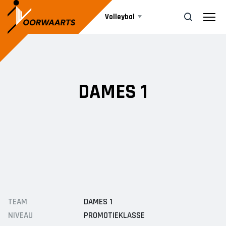
Volleybal
Teams
ZOEK
DAMES 1
Beachvolleybal
HEREN
Heren 1
Agenda
Heren 2
Heren 3
Nieuws
DAMES
Informatie
TEAM
DAMES 1
Dames 1
NIVEAU
PROMOTIEKLASSE
Dames 2