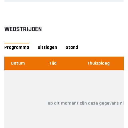
WEDSTRIJDEN
Programma
Uitslagen
Stand
Datum
Datum
#
Tijd
Thuisploeg
Team
Thuisploeg
Uitploeg
Wedstrijd
U
Op dit moment zijn deze gegevens niet