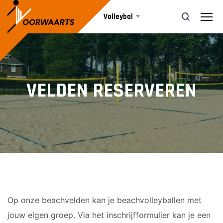
Volleybal
Teams
ZOEK
VELDEN RESERVEREN
Beachvolleybal
HEREN
Heren 1
Agenda
Heren 2
Heren 3
Nieuws
DAMES
Informatie
Op onze beachvelden kan je beachvolleyballen met
Dames 1
jouw eigen groep. Via het inschrijfformulier kan je een
Dames 2