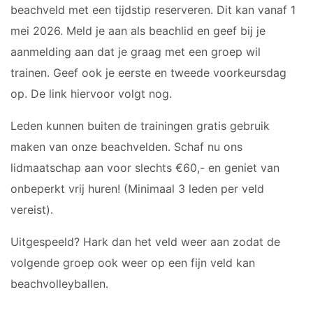
beachveld met een tijdstip reserveren. Dit kan vanaf 1
Dames 3
Vrijwilliger worden
mei 2026. Meld je aan als beachlid en geef bij je
Dames 5
Sponsor worden
aanmelding aan dat je graag met een groep wil
Dames 6
trainen. Geef ook je eerste en tweede voorkeursdag
Dames 7
Lid worden
op. De link hiervoor volgt nog.
Ledenshop
RECREANTEN
Contact
Leden kunnen buiten de trainingen gratis gebruik
Dames Recreanten 1
maken van onze beachvelden. Schaf nu ons
Heren Recreanten 1
lidmaatschap aan voor slechts €60,- en geniet van
Heren Recreanten 2
onbeperkt vrij huren! (Minimaal 3 leden per veld
Heren Recreanten 3
vereist).
JEUGD
Uitgespeeld? Hark dan het veld weer aan zodat de
volgende groep ook weer op een fijn veld kan
Meisjes A1
beachvolleyballen.
Meisjes A2