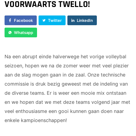
VOORWAARTS TWELLO!
Dames 3
Vrijwilliger worden
Dames 5
Facebook
Twitter
LinkedIn
Sponsor worden
Dames 6
Dames 7
Lid worden
Whatsapp
Ledenshop
RECREANTEN
Contact
Na een abrupt einde halverwege het vorige volleybal
Dames Recreanten 1
seizoen, hopen we na de zomer weer met veel plezier
Heren Recreanten 1
aan de slag mogen gaan in de zaal. Onze technische
Heren Recreanten 2
commissie is druk bezig geweest met de indeling van
Heren Recreanten 3
de diverse teams. Er is weer een mooie mix ontstaan
en we hopen dat we met deze teams volgend jaar met
JEUGD
veel enthousiasme een gooi kunnen gaan doen naar
Meisjes A1
enkele kampioenschappen!
Meisjes A2