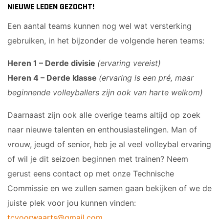
Meisjes B1
NIEUWE LEDEN GEZOCHT!
Meisjes B2
Een aantal teams kunnen nog wel wat versterking
Meisjes B3
gebruiken, in het bijzonder de volgende heren teams:
Meisjes B4
Mix C1
Heren 1 – Derde divisie
(ervaring vereist)
Heren 4 – Derde klasse
(ervaring is een pré, maar
VOLLEYSTARS
beginnende volleyballers zijn ook van harte welkom)
Volleystars Level 2
Daarnaast zijn ook alle overige teams altijd op zoek
Volleystars Level 3
naar nieuwe talenten en enthousiastelingen. Man of
Volleystars Level 4-1
vrouw, jeugd of senior, heb je al veel volleybal ervaring
Volleystars Level 4-2
of wil je dit seizoen beginnen met trainen? Neem
Volleystars Level 4-3
gerust eens contact op met onze Technische
Volleystars Level 5-1
Commissie en we zullen samen gaan bekijken of we de
Volleystars Level 5-2
Volleybalspeeltuin
juiste plek voor jou kunnen vinden:
tcvoorwaarts@gmail.com
.