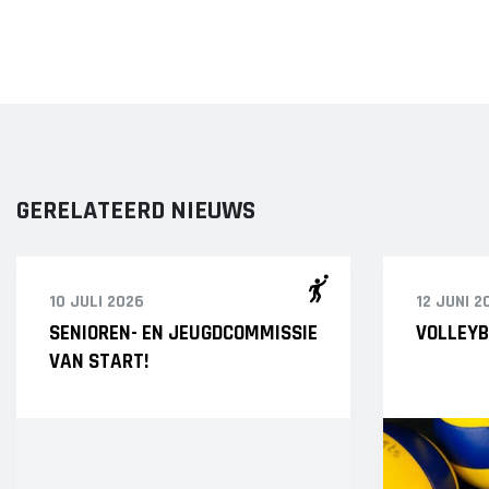
GERELATEERD NIEUWS
10 JULI 2026
12 JUNI 2
SENIOREN- EN JEUGDCOMMISSIE
VOLLEYB
VAN START!