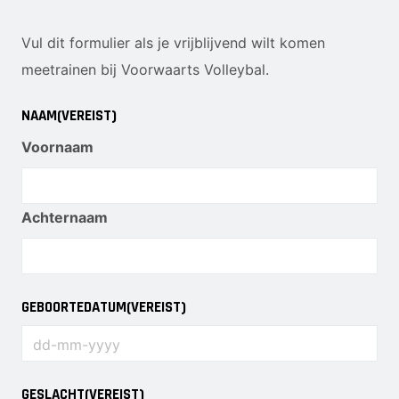
Dames 3
Vrijwilliger worden
Vul dit formulier als je vrijblijvend wilt komen
Dames 5
Sponsor worden
Dames 6
meetrainen bij Voorwaarts Volleybal.
Dames 7
Lid worden
NAAM
(VEREIST)
Ledenshop
RECREANTEN
Voornaam
Contact
Dames Recreanten 1
Heren Recreanten 1
Achternaam
Heren Recreanten 2
Heren Recreanten 3
JEUGD
GEBOORTEDATUM
(VEREIST)
Meisjes A1
Meisjes A2
GESLACHT
(VEREIST)