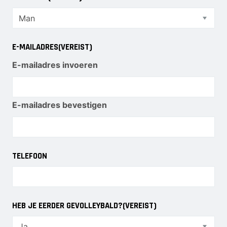
Meisjes B1
Meisjes B2
Meisjes B3
Meisjes B4
E-MAILADRES
(VEREIST)
Mix C1
E-mailadres invoeren
VOLLEYSTARS
E-mailadres bevestigen
Volleystars Level 2
Volleystars Level 3
Volleystars Level 4-1
Volleystars Level 4-2
TELEFOON
Volleystars Level 4-3
Volleystars Level 5-1
Volleystars Level 5-2
HEB JE EERDER GEVOLLEYBALD?
(VEREIST)
Volleybalspeeltuin