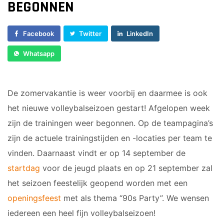
BEGONNEN
Dames 3
Vrijwilliger worden
Dames 5
Facebook
Twitter
LinkedIn
Sponsor worden
Dames 6
Dames 7
Lid worden
Whatsapp
Ledenshop
RECREANTEN
Contact
De zomervakantie is weer voorbij en daarmee is ook
Dames Recreanten 1
het nieuwe volleybalseizoen gestart! Afgelopen week
Heren Recreanten 1
zijn de trainingen weer begonnen. Op de teampagina’s
Heren Recreanten 2
zijn de actuele trainingstijden en -locaties per team te
Heren Recreanten 3
vinden. Daarnaast vindt er op 14 september de
startdag
voor de jeugd plaats en op 21 september zal
JEUGD
het seizoen feestelijk geopend worden met een
Meisjes A1
openingsfeest
met als thema “90s Party”. We wensen
Meisjes A2
iedereen een heel fijn volleybalseizoen!