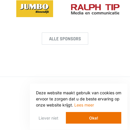
ALLE SPONSORS
© SV VOORWAARTS TWELLO
Deze website maakt gebruik van cookies om
ervoor te zorgen dat u de beste ervaring op
Privacy
Voorwaarden
onze website krijgt.
Lees meer
WEBSITE: WEBBA BV
Liever niet
Oke!