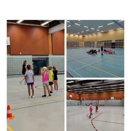
Meisjes B1
Meisjes B2
Meisjes B3
Meisjes B4
Mix C1
VOLLEYSTARS
Volleystars Level 2
Volleystars Level 3
Volleystars Level 4-1
Volleystars Level 4-2
Volleystars Level 4-3
Volleystars Level 5-1
Volleystars Level 5-2
Volleybalspeeltuin