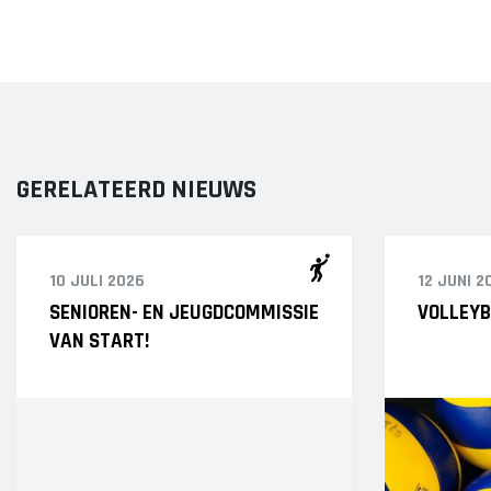
GERELATEERD NIEUWS
10 JULI 2026
12 JUNI 2
SENIOREN- EN JEUGDCOMMISSIE
VOLLEYB
VAN START!