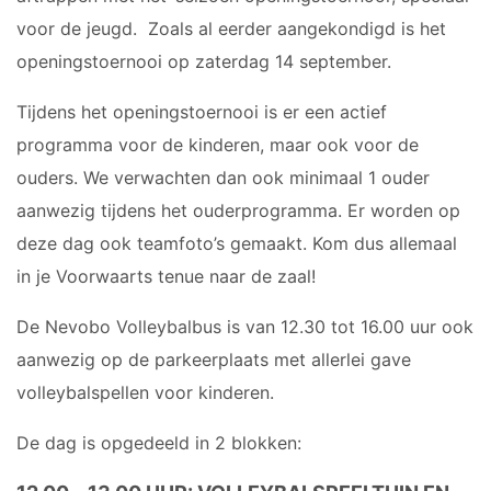
Meisjes B1
voor de jeugd. Zoals al eerder aangekondigd is het
Meisjes B2
openingstoernooi op zaterdag 14 september.
Meisjes B3
Meisjes B4
Tijdens het openingstoernooi is er een actief
Mix C1
programma voor de kinderen, maar ook voor de
ouders. We verwachten dan ook minimaal 1 ouder
VOLLEYSTARS
aanwezig tijdens het ouderprogramma.
Er worden op
Volleystars Level 2
deze dag ook teamfoto’s gemaakt. Kom dus allemaal
Volleystars Level 3
in je Voorwaarts tenue naar de zaal!
Volleystars Level 4-1
De
Nevobo
Volleybalbus
is van 12.30 tot 16.00 uur ook
Volleystars Level 4-2
aanwezig op de parkeerplaats met allerlei gave
Volleystars Level 4-3
volleybalspellen voor kinderen.
Volleystars Level 5-1
Volleystars Level 5-2
De dag is opgedeeld in 2 blokken:
Volleybalspeeltuin