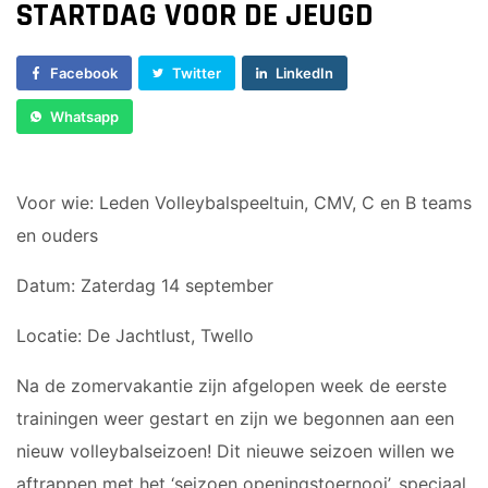
STARTDAG VOOR DE JEUGD
Dames 3
Vrijwilliger worden
Dames 5
Facebook
Twitter
LinkedIn
Sponsor worden
Dames 6
Dames 7
Lid worden
Whatsapp
Ledenshop
RECREANTEN
Contact
Voor wie:
Leden
Volleybalspeeltuin, CMV, C
en
B teams
Dames Recreanten 1
en ouders
Heren Recreanten 1
Datum:
​​
Zaterdag 14 september
Heren Recreanten 2
Heren Recreanten 3
Locatie:
De Jachtlust, Twello
JEUGD
Na de zomervakantie zijn afgelopen week de eerste
trainingen weer gestart en zijn we begonnen aan een
Meisjes A1
nieuw volleybalseizoen
!
Dit nieuwe seizoen willen we
Meisjes A2
aftrappen met h
et
‘
seizoen openingstoernooi
’
, speciaal