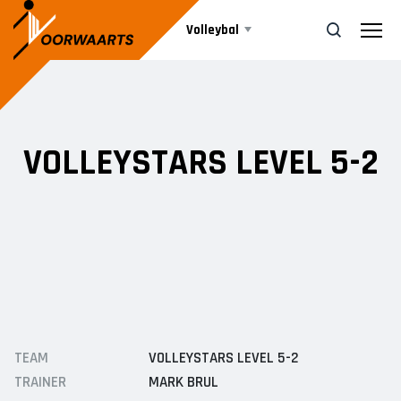
Volleybal
Teams
ZOEK
VOLLEYSTARS LEVEL 5-2
Beachvolleybal
HEREN
Heren 1
Agenda
Heren 2
Heren 3
Nieuws
DAMES
Informatie
TEAM
VOLLEYSTARS LEVEL 5-2
Dames 1
TRAINER
MARK BRUL
Dames 2