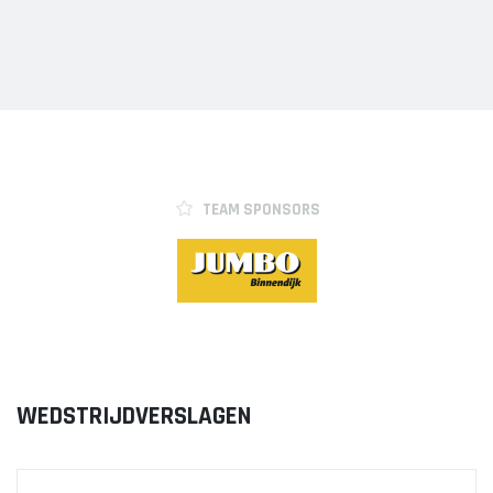
Meisjes B1
Meisjes B2
Meisjes B3
Meisjes B4
Mix C1
VOLLEYSTARS
TEAM SPONSORS
Volleystars Level 2
Volleystars Level 3
Volleystars Level 4-1
Volleystars Level 4-2
Volleystars Level 4-3
Volleystars Level 5-1
WEDSTRIJDVERSLAGEN
Volleystars Level 5-2
Volleybalspeeltuin