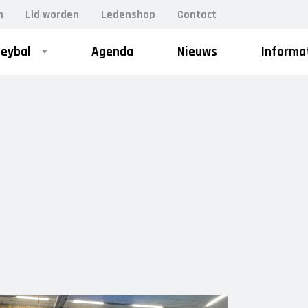
n
Lid worden
Ledenshop
Contact
leybal
Agenda
Nieuws
Informa
ZOEK
VOLLEYSTARS
Volleystars Level 2
Volleystars Level 3
Volleystars Level 4-1
Volleystars Level 4-2
Volleystars Level 4-3
Volleystars Level 5-1
Volleystars Level 5-2
Volleybalspeeltuin