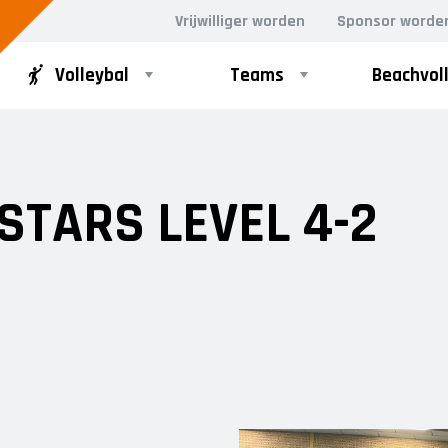
Vrijwilliger worden
Sponsor worde
Volleybal
Teams
Beachvol
RECREANTEN
JEUGD
STARS LEVEL 4-2
Dames Recreanten 1
Meisjes A1
Heren Recreanten 1
Meisjes A2
Heren Recreanten 2
Meisjes B1
Heren Recreanten 3
Meisjes B2
Meisjes B3
Meisjes B4
Mix C1