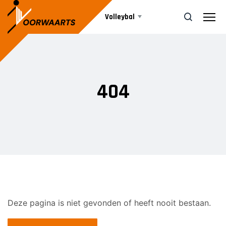
Volleybal
Teams
ZOEK
404
Beachvolleybal
HEREN
Heren 1
Agenda
Heren 2
Heren 3
Nieuws
DAMES
Informatie
Deze pagina is niet gevonden of heeft nooit bestaan.
Dames 1
Dames 2