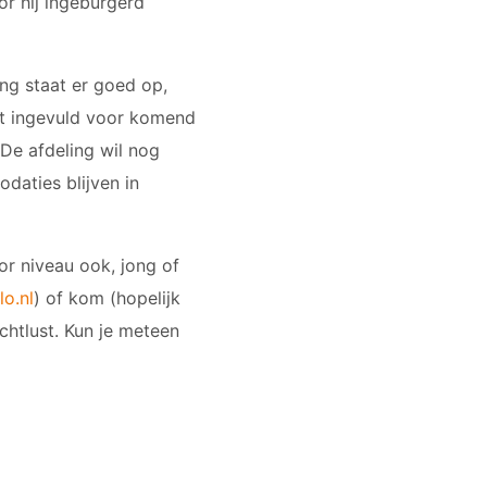
r hij ingeburgerd
ing staat er goed op,
iet ingevuld voor komend
 De afdeling wil nog
daties blijven in
oor niveau ook, jong of
o.nl
) of kom (hopelijk
htlust. Kun je meteen