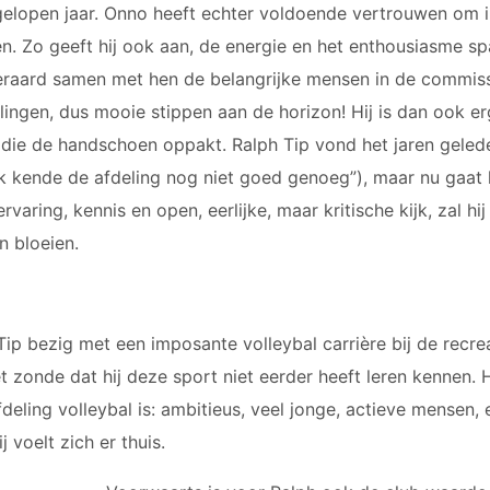
elopen jaar. Onno heeft echter voldoende vertrouwen om in
en. Zo geeft hij ook aan, de energie en het enthousiasme sp
teraard samen met hen de belangrijke mensen in de commissi
ingen, dus mooie stippen aan de horizon! Hij is dan ook erg
n die de handschoen oppakt. Ralph Tip vond het jaren gele
Ik kende de afdeling nog niet goed genoeg”), maar nu gaat 
rvaring, kennis en open, eerlijke, maar kritische kijk, zal hi
n bloeien.
h Tip bezig met een imposante volleybal carrière bij de rec
het zonde dat hij deze sport niet eerder heeft leren kennen. H
eling volleybal is: ambitieus, veel jonge, actieve mensen
j voelt zich er thuis.