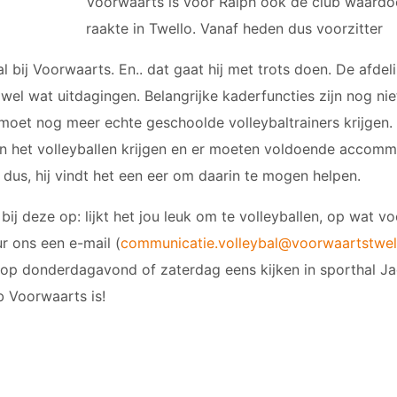
Voorwaarts is voor Ralph ook de club waardoo
raakte in Twello. Vanaf heden dus voorzitter
l bij Voorwaarts. En.. dat gaat hij met trots doen. De afdel
wel wat uitdagingen. Belangrijke kaderfuncties zijn nog n
 moet nog meer echte geschoolde volleybaltrainers krijgen.
n het volleyballen krijgen en er moeten voldoende accommo
dus, hij vindt het een eer om daarin te mogen helpen.
 bij deze op: lijkt het jou leuk om te volleyballen, op wat v
r ons een e-mail (
communicatie.volleybal@voorwaartstwell
op donderdagavond of zaterdag eens kijken in sporthal Jac
b Voorwaarts is!