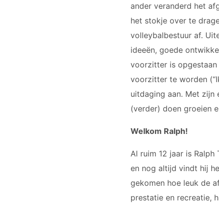
ander veranderd het afg
het stokje over te drag
volleybalbestuur af. Ui
ideeën, goede ontwikkel
voorzitter is opgestaa
voorzitter te worden (“
uitdaging aan. Met zijn e
(verder) doen groeien e
Welkom Ralph!
Al ruim 12 jaar is Ralp
en nog altijd vindt hij 
gekomen hoe leuk de afd
prestatie en recreatie, hi