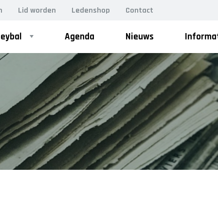
n
Lid worden
Ledenshop
Contact
leybal
Agenda
Nieuws
Informa
ZOEK
VOLLEYSTARS
Volleystars Level 2
Volleystars Level 3
Volleystars Level 4-1
Volleystars Level 4-2
Volleystars Level 4-3
Volleystars Level 5-1
Volleystars Level 5-2
Volleybalspeeltuin