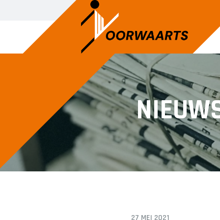
HEREN
DAMES
NIEUW
Heren 1
Dames 1
Heren 2
Dames 2
Heren 3
Dames 3
Dames 5
Dames 6
Dames 7
27 MEI 2021