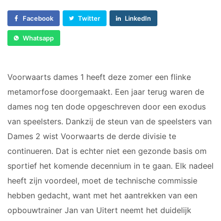
Dames 3
Vrijwilliger worden
Facebook
Twitter
LinkedIn
Dames 5
Sponsor worden
Dames 6
Whatsapp
Dames 7
Lid worden
Ledenshop
RECREANTEN
Voorwaarts dames 1 heeft deze zomer een flinke
Contact
metamorfose doorgemaakt. Een jaar terug waren de
Dames Recreanten 1
dames nog ten dode opgeschreven door een exodus
Heren Recreanten 1
van speelsters. Dankzij de steun van de speelsters van
Heren Recreanten 2
Dames 2 wist Voorwaarts de derde divisie te
Heren Recreanten 3
continueren. Dat is echter niet een gezonde basis om
sportief het komende decennium in te gaan. Elk nadeel
JEUGD
heeft zijn voordeel, moet de technische commissie
Meisjes A1
hebben gedacht, want met het aantrekken van een
Meisjes A2
opbouwtrainer Jan van Uitert neemt het duidelijk