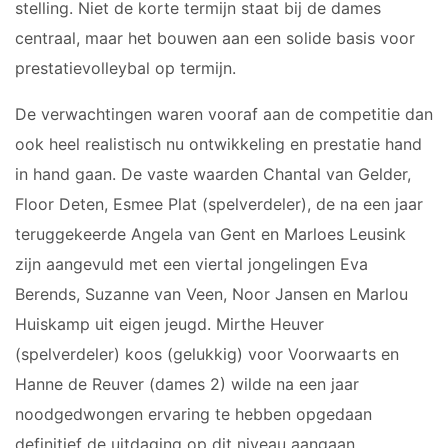
Meisjes B1
stelling. Niet de korte termijn staat bij de dames
Meisjes B2
centraal, maar het bouwen aan een solide basis voor
Meisjes B3
prestatievolleybal op termijn.
Meisjes B4
De verwachtingen waren vooraf aan de competitie dan
Mix C1
ook heel realistisch nu ontwikkeling en prestatie hand
VOLLEYSTARS
in hand gaan. De vaste waarden Chantal van Gelder,
Floor Deten, Esmee Plat (spelverdeler), de na een jaar
Volleystars Level 2
teruggekeerde Angela van Gent en Marloes Leusink
Volleystars Level 3
zijn aangevuld met een viertal jongelingen Eva
Volleystars Level 4-1
Berends, Suzanne van Veen, Noor Jansen en Marlou
Volleystars Level 4-2
Huiskamp uit eigen jeugd. Mirthe Heuver
Volleystars Level 4-3
(spelverdeler) koos (gelukkig) voor Voorwaarts en
Volleystars Level 5-1
Hanne de Reuver (dames 2) wilde na een jaar
Volleystars Level 5-2
noodgedwongen ervaring te hebben opgedaan
Volleybalspeeltuin
definitief de uitdaging op dit niveau aangaan.