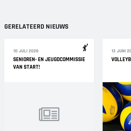
GERELATEERD NIEUWS
10 JULI 2026
12 JUNI 2
SENIOREN- EN JEUGDCOMMISSIE
VOLLEYB
VAN START!