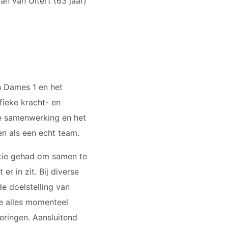
an van Uitert (63 jaar)
n Dames 1 en het
fieke kracht- en
de samenwerking en het
en als een echt team.
bitie gehad om samen te
r in zit. Bij diverse
de doelstelling van
e alles momenteel
eringen. Aansluitend