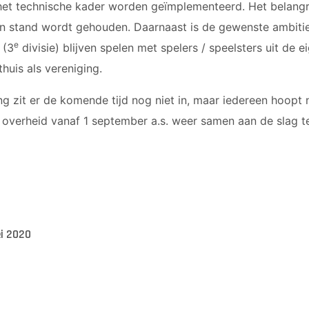
het technische kader worden geïmplementeerd. Het belangrij
 in stand wordt gehouden. Daarnaast is de gewenste ambiti
e
 (3
divisie) blijven spelen met spelers / speelsters uit de e
huis als vereniging.
g zit er de komende tijd nog niet in, maar iedereen hoopt 
 overheid vanaf 1 september a.s. weer samen aan de slag t
ei 2020