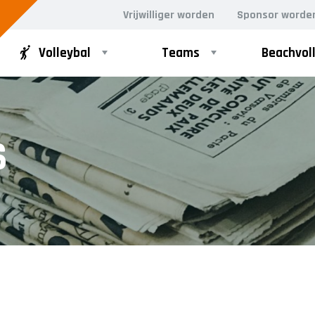
Vrijwilliger worden
Sponsor worde
Volleybal
Teams
Beachvol
RECREANTEN
JEUGD
S
Dames Recreanten 1
Meisjes A1
Heren Recreanten 1
Meisjes A2
Heren Recreanten 2
Meisjes B1
Heren Recreanten 3
Meisjes B2
Meisjes B3
Meisjes B4
Mix C1