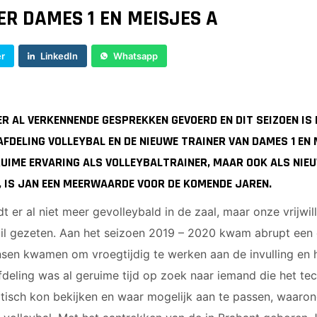
ER DAMES 1 EN MEISJES A
er
LinkedIn
Whatsapp
ER AL VERKENNENDE GESPREKKEN GEVOERD EN DIT SEIZOEN IS
FDELING VOLLEYBAL EN DE NIEUWE TRAINER VAN DAMES 1 EN 
RUIME ERVARING ALS VOLLEYBALTRAINER, MAAR OOK ALS NIEU
 IS JAN EEN MEERWAARDE VOOR DE KOMENDE JAREN.
dt er al niet meer gevolleybald in de zaal, maar onze vrijwi
til gezeten. Aan het seizoen 2019 – 2020 kwam abrupt een 
sen kwamen om vroegtijdig te werken aan de invulling en h
deling was al geruime tijd op zoek naar iemand die het tec
ritisch kon bekijken en waar mogelijk aan te passen, waar