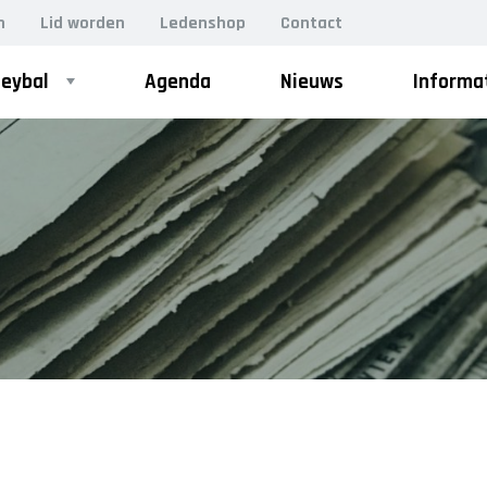
n
Lid worden
Ledenshop
Contact
leybal
Agenda
Nieuws
Informa
ZOEK
VOLLEYSTARS
Volleystars Level 2
Volleystars Level 3
Volleystars Level 4-1
Volleystars Level 4-2
Volleystars Level 4-3
Volleystars Level 5-1
Volleystars Level 5-2
Volleybalspeeltuin