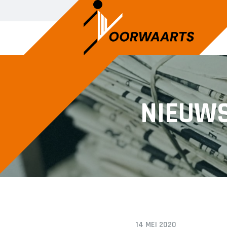
HEREN
DAMES
NIEUW
Heren 1
Dames 1
Heren 2
Dames 2
Heren 3
Dames 3
Dames 5
Dames 6
Dames 7
14 MEI 2020