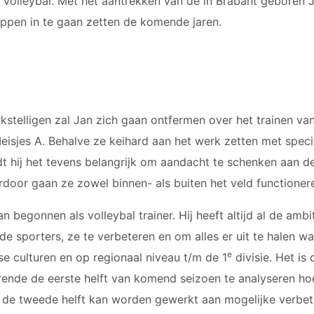
 volleybal. Met het aantrekken van de in Brabant geboren J
appen in te gaan zetten de komende jaren.
stelligen zal Jan zich gaan ontfermen over het trainen va
eisjes A. Behalve ze keihard aan het werk zetten met speci
ndt hij het tevens belangrijk om aandacht te schenken aan 
door gaan ze zowel binnen- als buiten het veld functioner
an begonnen als volleybal trainer. Hij heeft altijd al de am
sporters, ze te verbeteren en om alles er uit te halen wat e
e
se culturen en op regionaal niveau t/m de 1
divisie. Het is 
rende de eerste helft van komend seizoen te analyseren ho
t de tweede helft kan worden gewerkt aan mogelijke verbet