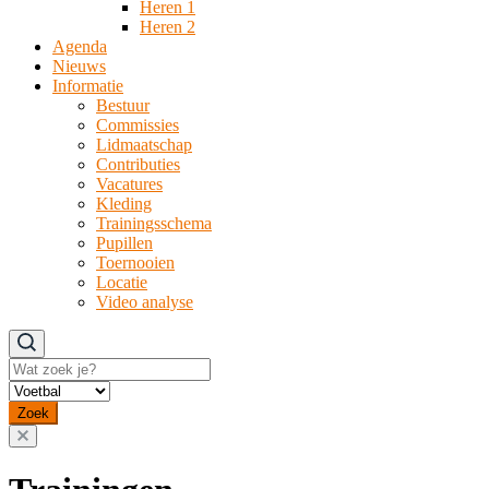
Heren 1
Heren 2
Agenda
Nieuws
Informatie
Bestuur
Commissies
Lidmaatschap
Contributies
Vacatures
Kleding
Trainingsschema
Pupillen
Toernooien
Locatie
Video analyse
Zoeken
Zoek