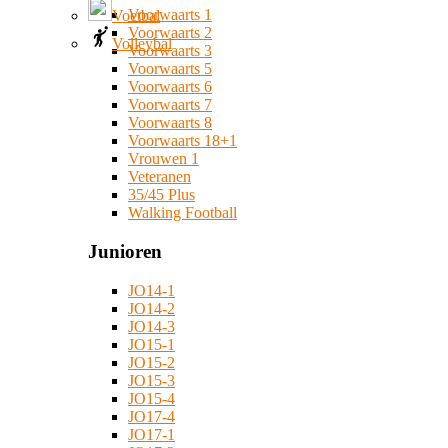
Voorwaarts 1
Voetbal
Voorwaarts 2
Volleybal
Voorwaarts 3
Voorwaarts 5
Voorwaarts 6
Voorwaarts 7
Voorwaarts 8
Voorwaarts 18+1
Vrouwen 1
Veteranen
35/45 Plus
Walking Football
Junioren
JO14-1
JO14-2
JO14-3
JO15-1
JO15-2
JO15-3
JO15-4
JO17-4
JO17-1