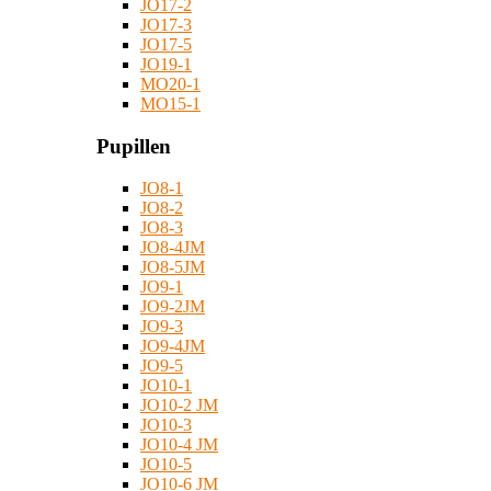
JO17-2
JO17-3
JO17-5
JO19-1
MO20-1
MO15-1
Pupillen
JO8-1
JO8-2
JO8-3
JO8-4JM
JO8-5JM
JO9-1
JO9-2JM
JO9-3
JO9-4JM
JO9-5
JO10-1
JO10-2 JM
JO10-3
JO10-4 JM
JO10-5
JO10-6 JM