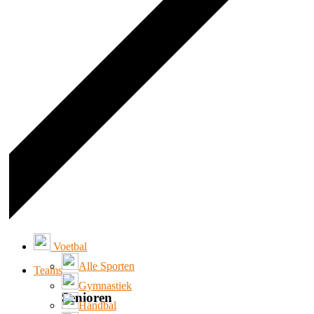
Voetbal
Alle Sporten
Teams
Gymnastiek
Senioren
Handbal