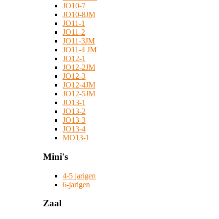
JO10-7
JO10-8JM
JO11-1
JO11-2
JO11-3JM
JO11-4 JM
JO12-1
JO12-2JM
JO12-3
JO12-4JM
JO12-5JM
JO13-1
JO13-2
JO13-3
JO13-4
MO13-1
Mini's
4-5 jarigen
6-jarigen
Zaal