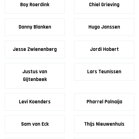
JO9-3
Boy Roerdink
Chiel Grieving
JO9-4JM
JO9-5
Danny Blanken
Hugo Janssen
JO10-1
JO10-2 JM
JO10-3
Jesse Zwienenberg
Jordi Hobert
JO10-4 JM
JO10-5
Justus van
Lars Teunissen
JO10-6 JM
Gijtenbeek
JO10-7
JO10-8JM
JO11-1
Levi Koenders
Pharrel Polnaija
JO11-2
JO11-3JM
Sam van Eck
Thijs Nieuwenhuis
JO11-4 JM
JO12-1