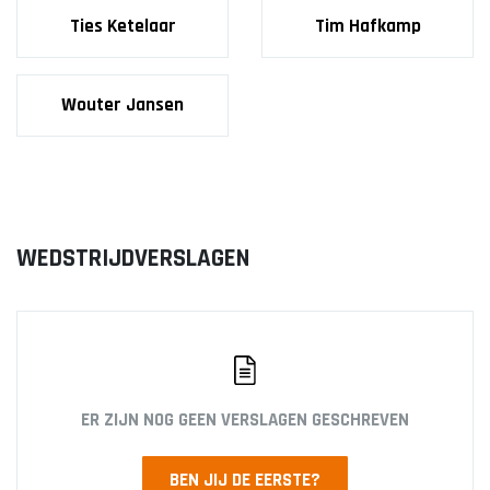
JO12-2JM
Ties Ketelaar
Tim Hafkamp
JO12-3
JO12-4JM
Wouter Jansen
JO12-5JM
JO13-1
JO13-2
JO13-3
JO13-4
WEDSTRIJDVERSLAGEN
MO13-1
MINI'S
4-5 jarigen
6-jarigen
ER ZIJN NOG GEEN VERSLAGEN GESCHREVEN
ZAAL
BEN JIJ DE EERSTE?