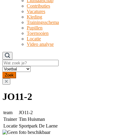
Lidmaatschap
Contributies
Vacatures
Kleding
Trainingsschema
Pupillen
Toernooien
Locatie
Video analyse
Zoeken
Zoek
JO11-2
team
JO11-2
Trainer
Tim Huisman
Locatie
Sportpark De Laene