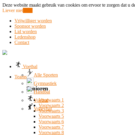
Deze website maakt gebruik van cookies om ervoor te zorgen dat u de
Liever niet
Oke!
Vrijwilliger worden
Sponsor worden
Lid worden
Ledenshop
Contact
Voetbal
Alle Sporten
Teams
Gymnastiek
Senioren
Handbal
Voorwaarts 1
Voetbal
Voorwaarts 2
Volleybal
Voorwaarts 3
Voorwaarts 5
Voorwaarts 6
Voorwaarts 7
Voorwaarts 8