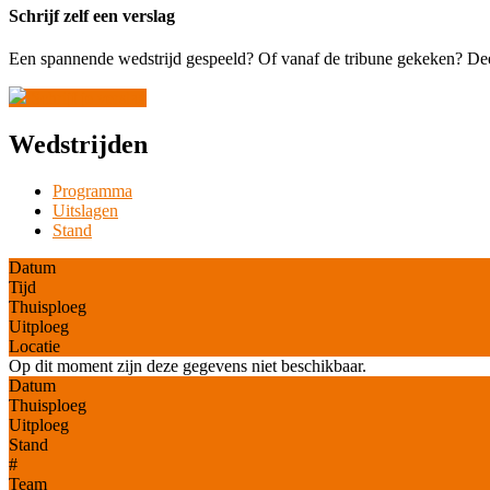
Schrijf zelf een verslag
Een spannende wedstrijd gespeeld? Of vanaf de tribune gekeken? Deel
Schrijf je verslag
Wedstrijden
Programma
Uitslagen
Stand
Datum
Tijd
Thuisploeg
Uitploeg
Locatie
Op dit moment zijn deze gegevens niet beschikbaar.
Datum
Thuisploeg
Uitploeg
Stand
#
Team