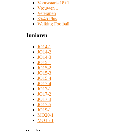
Voorwaarts 18+1
Vrouwen 1
Veteranen
35/45 Plus
Walking Football
Junioren
JO14-1
JO14-2
JO14-3
JO15-1
JO15-2
JO15-3
JO15-4
JO17-4
JO17-1
JO17-2
JO17-3
JO17-5
JO19-1
MO20-1
MO15-1