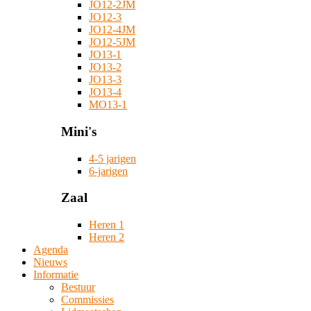
JO12-2JM
JO12-3
JO12-4JM
JO12-5JM
JO13-1
JO13-2
JO13-3
JO13-4
MO13-1
Mini's
4-5 jarigen
6-jarigen
Zaal
Heren 1
Heren 2
Agenda
Nieuws
Informatie
Bestuur
Commissies