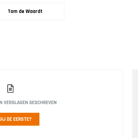
JO12-3
JO12-4JM
Tom de Waardt
JO12-5JM
JO13-1
JO13-2
JO13-3
JO13-4
MO13-1
EN VERSLAGEN GESCHREVEN
JIJ DE EERSTE?