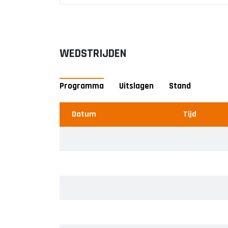
WEDSTRIJDEN
Programma
Uitslagen
Stand
Datum
Datum
#
Tijd
Thui
Tea