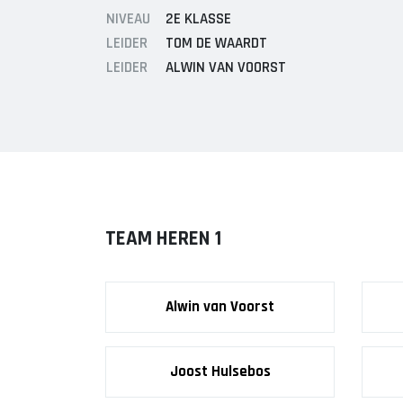
Vrouwen 1
JO17-1
NIVEAU
2E KLASSE
Veteranen
JO17-2
LEIDER
TOM DE WAARDT
35/45 Plus
JO17-3
LEIDER
ALWIN VAN VOORST
Walking Football
JO17-5
JO19-1
MO20-1
MO15-1
TEAM HEREN 1
Alwin van Voorst
Joost Hulsebos