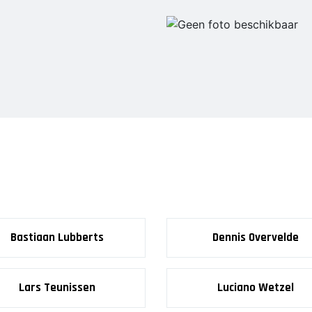
JO9-4JM
JO9-5
JO10-1
JO10-2 JM
JO10-3
JO10-4 JM
JO10-5
JO10-6 JM
JO10-7
JO10-8JM
JO11-1
JO11-2
Bastiaan Lubberts
Dennis Overvelde
JO11-3JM
JO11-4 JM
JO12-1
Lars Teunissen
Luciano Wetzel
JO12-2JM