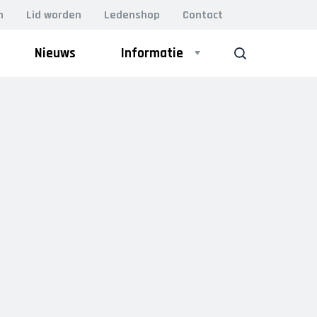
n
Lid worden
Ledenshop
Contact
Nieuws
Informatie
ZOEK
ZAAL
Heren 1
Heren 2