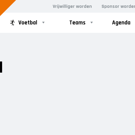
Vrijwilliger worden
Sponsor worde
Voetbal
Teams
Agenda
PUPILLEN
MINI'S
1
JO8-1
4-5 jarigen
JO8-2
6-jarigen
JO8-3
JO8-4JM
JO8-5JM
JO9-1
JO9-2JM
JO9-3