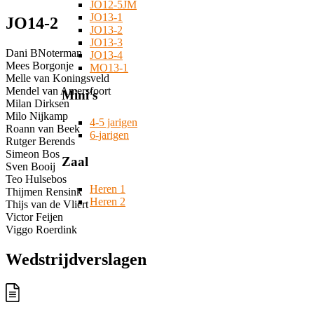
JO12-5JM
JO13-1
JO14-2
JO13-2
JO13-3
Dani BNoterman
JO13-4
Mees Borgonje
MO13-1
Melle van Koningsveld
Mendel van Amersfoort
Mini's
Milan Dirksen
Milo Nijkamp
4-5 jarigen
Roann van Beek
6-jarigen
Rutger Berends
Simeon Bos
Zaal
Sven Booij
Teo Hulsebos
Heren 1
Thijmen Rensink
Heren 2
Thijs van de Vliert
Victor Feijen
Viggo Roerdink
Wedstrijdverslagen