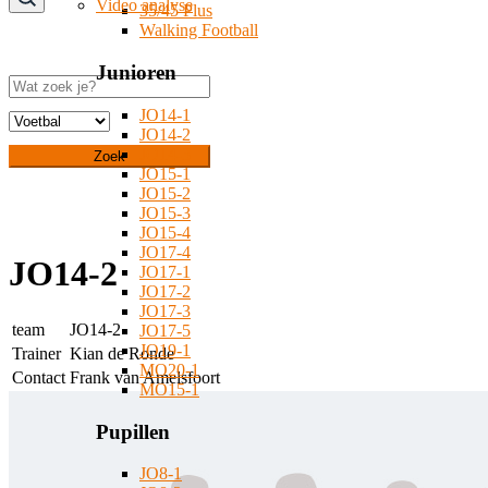
Video analyse
35/45 Plus
Walking Football
Junioren
Zoeken
JO14-1
JO14-2
JO14-3
Zoek
JO15-1
JO15-2
JO15-3
JO15-4
JO17-4
JO14-2
JO17-1
JO17-2
JO17-3
team
JO14-2
JO17-5
JO19-1
Trainer
Kian de Ronde
MO20-1
Contact
Frank van Amelsfoort
MO15-1
Pupillen
JO8-1