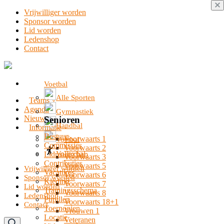
Vrijwilliger worden
Sponsor worden
Lid worden
Ledenshop
Contact
Voetbal
Alle Sporten
Teams
Agenda
Gymnastiek
Nieuws
Senioren
Handbal
Informatie
Bestuur
Voorwaarts 1
Voetbal
Commissies
Voorwaarts 2
Volleybal
Lidmaatschap
Voorwaarts 3
Contributies
Voorwaarts 5
Vrijwilliger worden
Vacatures
Voorwaarts 6
Sponsor worden
Kleding
Voorwaarts 7
Lid worden
Trainingsschema
Voorwaarts 8
Ledenshop
Pupillen
Voorwaarts 18+1
Contact
Toernooien
Vrouwen 1
Locatie
Veteranen