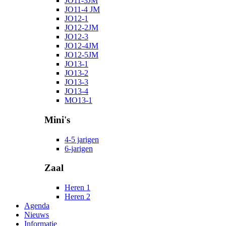
JO11-3JM
JO11-4 JM
JO12-1
JO12-2JM
JO12-3
JO12-4JM
JO12-5JM
JO13-1
JO13-2
JO13-3
JO13-4
MO13-1
Mini's
4-5 jarigen
6-jarigen
Zaal
Heren 1
Heren 2
Agenda
Nieuws
Informatie