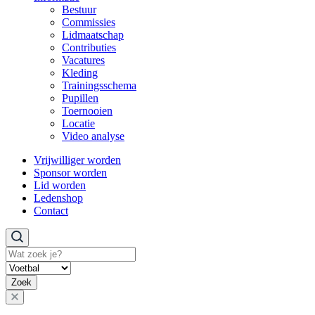
Bestuur
Commissies
Lidmaatschap
Contributies
Vacatures
Kleding
Trainingsschema
Pupillen
Toernooien
Locatie
Video analyse
Vrijwilliger worden
Sponsor worden
Lid worden
Ledenshop
Contact
Zoeken
Zoek