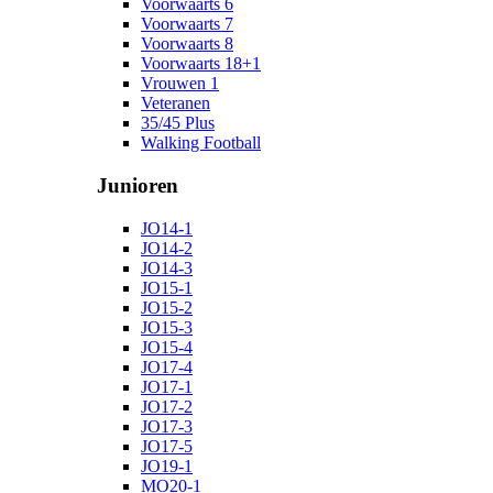
Voorwaarts 6
Voorwaarts 7
Voorwaarts 8
Voorwaarts 18+1
Vrouwen 1
Veteranen
35/45 Plus
Walking Football
Junioren
JO14-1
JO14-2
JO14-3
JO15-1
JO15-2
JO15-3
JO15-4
JO17-4
JO17-1
JO17-2
JO17-3
JO17-5
JO19-1
MO20-1