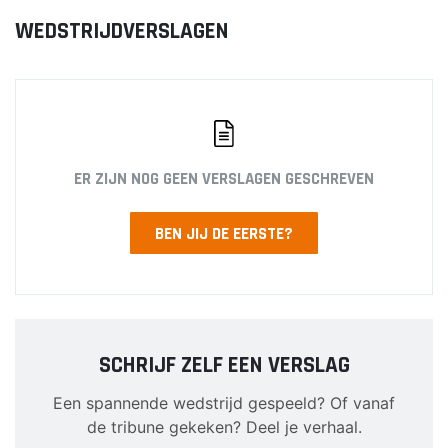
JO12-2JM
WEDSTRIJDVERSLAGEN
JO12-3
JO12-4JM
JO12-5JM
JO13-1
JO13-2
ER ZIJN NOG GEEN VERSLAGEN GESCHREVEN
JO13-3
JO13-4
BEN JIJ DE EERSTE?
MO13-1
MINI'S
4-5 jarigen
SCHRIJF ZELF EEN VERSLAG
6-jarigen
Een spannende wedstrijd gespeeld? Of vanaf
ZAAL
de tribune gekeken? Deel je verhaal.