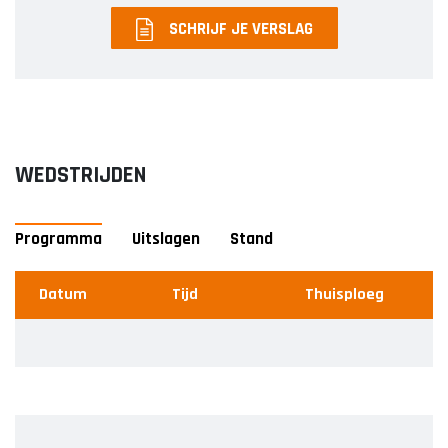
Heren 1
SCHRIJF JE VERSLAG
Heren 2
WEDSTRIJDEN
Programma
Uitslagen
Stand
Datum
Datum
#
Tijd
Thuisploeg
Team
Thuisploeg
Uitploeg
Wedstrijd
U