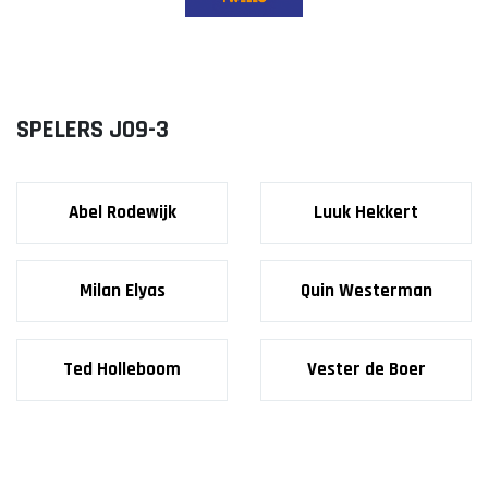
JO9-3
JO9-4JM
JO9-5
JO10-1
SPELERS JO9-3
JO10-2 JM
JO10-3
JO10-4 JM
Abel Rodewijk
Luuk Hekkert
JO10-5
JO10-6 JM
JO10-7
Milan Elyas
Quin Westerman
JO10-8JM
JO11-1
Ted Holleboom
Vester de Boer
JO11-2
JO11-3JM
JO11-4 JM
JO12-1