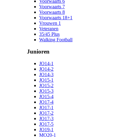
Voorwaarts 6
Voorwaarts 7
Voorwaarts 8
Voorwaarts 18+1
Vrouwen 1
Veteranen
35/45 Plus
Walking Football
Junioren
JO14-1
JO14-2
JO14-3
JO15-1
JO15-2
JO15-3
JO15-4
JO17-4
JO17-1
JO17-2
JO17-3
JO17-5
JO19-1
MO20-1