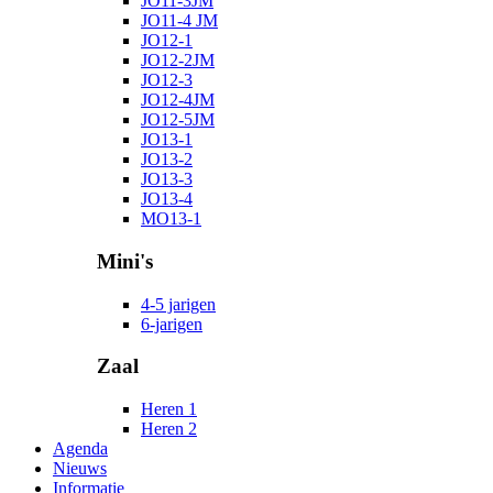
JO11-3JM
JO11-4 JM
JO12-1
JO12-2JM
JO12-3
JO12-4JM
JO12-5JM
JO13-1
JO13-2
JO13-3
JO13-4
MO13-1
Mini's
4-5 jarigen
6-jarigen
Zaal
Heren 1
Heren 2
Agenda
Nieuws
Informatie