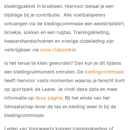
JO9-3
kledingpakket in bruikleen. Hiervoor betaal je een
JO9-4JM
bijdrage bij je contributie. Alle voetbalspelers
JO9-5
ontvangen via de kledingcommissie een wedstrijdshirt,
JO10-1
broekje, sokken en een rugtas. Trainingskleding,
JO10-2 JM
keepershandschoenen en overige clubkleding zijn
JO10-3
verkrijgbaar via
onze clubwinke
l.
JO10-4 JM
JO10-5
Is het tenue te klein geworden? Dan kun je dit tijdens
JO10-6 JM
een kledingruilmoment omruilen. De
kledingcommissie
JO10-7
heeft hiervoor vaste momenten waarop je terecht kunt
JO10-8JM
op sportpark de Leane. Je vindt deze data en meer
JO11-1
informatie op
deze pagina
. Bij het einde van het
JO11-2
lidmaatschap lever de tas en kleding weer in bij de
JO11-3JM
kledingcommissie.
JO11-4 JM
JO12-1
Leden van Voorwaarts kunnen trainingskleding of