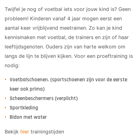
Voorwaarts 18+1
Sponsor worden
Twijfel je nog of voetbal iets voor jouw kind is? Geen
Vrouwen 1
Lid worden
Veteranen
probleem! Kinderen vanaf 4 jaar mogen eerst een
Ledenshop
35/45 Plus
aantal keer vrijblijvend meetrainen. Zo kan je kind
Contact
Walking Football
kennismaken met voetbal, de trainers en zijn of haar
leeftijdsgenoten. Ouders zijn van harte welkom om
JUNIOREN
langs de lijn te blijven kijken. Voor een proeftraining is
nodig:
JO14-1
JO14-2
Voetbalschoenen. (sportschoenen zijn voor de eerste
JO14-3
keer ook prima)
JO15-1
Scheenbeschermers (verplicht)
JO15-2
Sportkleding
JO15-3
Bidon met water
JO15-4
JO17-4
Bekijk
hier
trainingstijden
JO17-1