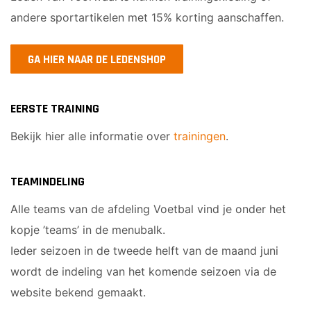
JO12-2JM
andere sportartikelen met 15% korting aanschaffen.
JO12-3
JO12-4JM
GA HIER NAAR DE LEDENSHOP
JO12-5JM
JO13-1
JO13-2
EERSTE TRAINING
JO13-3
Bekijk hier alle informatie over
trainingen
.
JO13-4
MO13-1
TEAMINDELING
MINI'S
Alle teams van de afdeling Voetbal vind je onder het
kopje ’teams’ in de menubalk.
4-5 jarigen
Ieder seizoen in de tweede helft van de maand juni
6-jarigen
wordt de indeling van het komende seizoen via de
ZAAL
website bekend gemaakt.