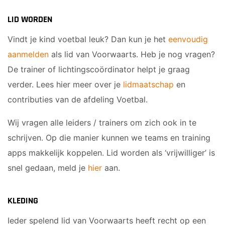
JO17-2
LID WORDEN
JO17-3
JO17-5
Vindt je kind voetbal leuk? Dan kun je het
eenvoudig
JO19-1
aanmelden
als lid van Voorwaarts. Heb je nog vragen?
MO20-1
De trainer of lichtingscoördinator helpt je graag
MO15-1
verder. Lees hier meer over je
lidmaatschap
en
contributies van de afdeling Voetbal.
PUPILLEN
Wij vragen alle leiders / trainers om zich ook in te
JO8-1
schrijven. Op die manier kunnen we teams en training
JO8-2
apps makkelijk koppelen. Lid worden als ‘vrijwilliger’ is
JO8-3
snel gedaan, meld je
hier
aan.
JO8-4JM
JO8-5JM
KLEDING
JO9-1
JO9-2JM
Ieder spelend lid van Voorwaarts heeft recht op een