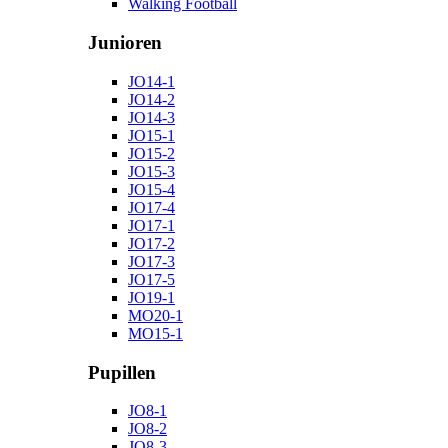
Walking Football
Junioren
JO14-1
JO14-2
JO14-3
JO15-1
JO15-2
JO15-3
JO15-4
JO17-4
JO17-1
JO17-2
JO17-3
JO17-5
JO19-1
MO20-1
MO15-1
Pupillen
JO8-1
JO8-2
JO8-3