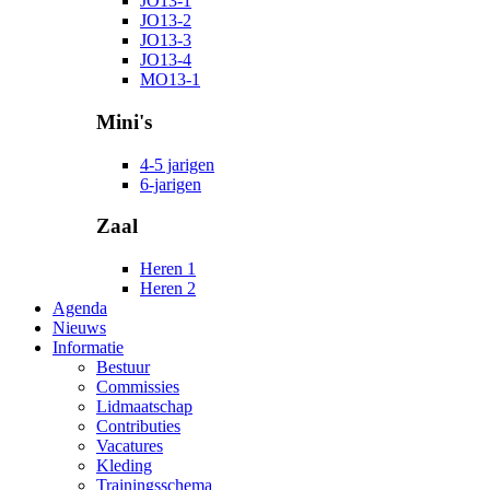
JO13-1
JO13-2
JO13-3
JO13-4
MO13-1
Mini's
4-5 jarigen
6-jarigen
Zaal
Heren 1
Heren 2
Agenda
Nieuws
Informatie
Bestuur
Commissies
Lidmaatschap
Contributies
Vacatures
Kleding
Trainingsschema