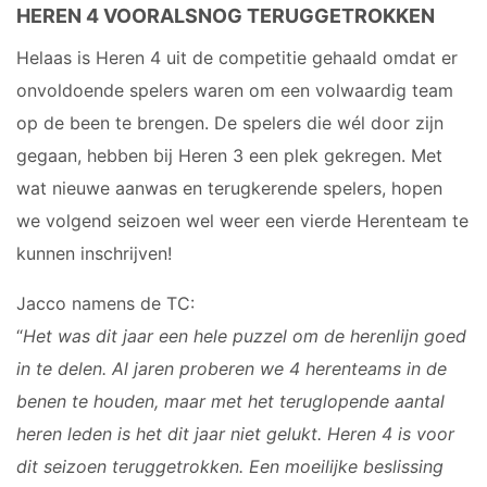
Meisjes B1
HEREN 4 VOORALSNOG TERUGGETROKKEN
Meisjes B2
Helaas is Heren 4 uit de competitie gehaald omdat er
Meisjes B3
onvoldoende spelers waren om een volwaardig team
Meisjes B4
op de been te brengen. De spelers die wél door zijn
Mix C1
gegaan, hebben bij Heren 3 een plek gekregen. Met
VOLLEYSTARS
wat nieuwe aanwas en terugkerende spelers, hopen
we volgend seizoen wel weer een vierde Herenteam te
Volleystars Level 2
kunnen inschrijven!
Volleystars Level 3
Volleystars Level 4-1
Jacco namens de TC:
Volleystars Level 4-2
“
Het was dit jaar een hele puzzel om de herenlijn goed
Volleystars Level 4-3
in te delen. Al jaren proberen we 4 herenteams in de
Volleystars Level 5-1
benen te houden, maar met het teruglopende aantal
Volleystars Level 5-2
heren leden is het dit jaar niet gelukt. Heren 4 is voor
Volleybalspeeltuin
dit seizoen teruggetrokken. Een moeilijke beslissing