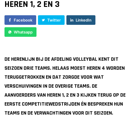
HEREN 1, 2 EN 3
Dames 3
Vrijwilliger worden
Dames 5
Facebook
Twitter
LinkedIn
Sponsor worden
Dames 6
Dames 7
Lid worden
Whatsapp
Ledenshop
RECREANTEN
Contact
DE HERENLIJN BIJ DE AFDELING VOLLEYBAL KENT DIT
Dames Recreanten 1
SEIZOEN DRIE TEAMS. HELAAS MOEST HEREN 4 WORDEN
Heren Recreanten 1
TERUGGETROKKEN EN DAT ZORGDE VOOR WAT
Heren Recreanten 2
VERSCHUIVINGEN IN DE OVERIGE TEAMS. DE
Heren Recreanten 3
AANVOERDERS VAN HEREN 1, 2 EN 3 KIJKEN TERUG OP DE
JEUGD
EERSTE COMPETITIEWEDSTRIJDEN ÉN BESPREKEN HUN
TEAMS EN DE VERWACHTINGEN VOOR DIT SEIZOEN.
Meisjes A1
Meisjes A2