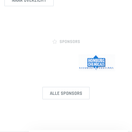
NAAR OVERZICHT
JO17-2
JO17-3
JO17-5
JO19-1
MO20-1
SPONSORS
MO15-1
PUPILLEN
JO8-1
JO8-2
ALLE SPONSORS
JO8-3
JO8-4JM
JO8-5JM
JO9-1
JO9-2JM