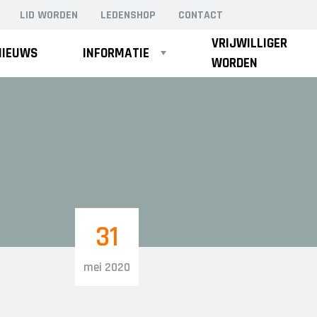
LID WORDEN
LEDENSHOP
CONTACT
VRIJWILLIGER
NIEUWS
INFORMATIE
ZOEK
WORDEN
ZAAL
HEREN 1
HEREN 2
31
mei 2020