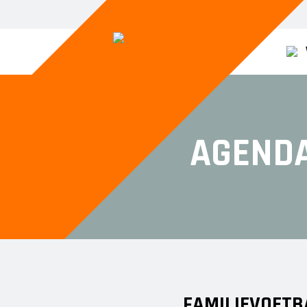
SENIOREN
JUNIOREN
AGEND
VOORWAARTS 1
JO14-1
VOORWAARTS 2
JO14-2
VOORWAARTS 3
JO14-3
VOORWAARTS 5
JO15-1
VOORWAARTS 6
JO15-2
VOORWAARTS 7
JO15-3
VOORWAARTS 8
JO15-4
VOORWAARTS 18+1
JO17-4
FAMILIEVOETB