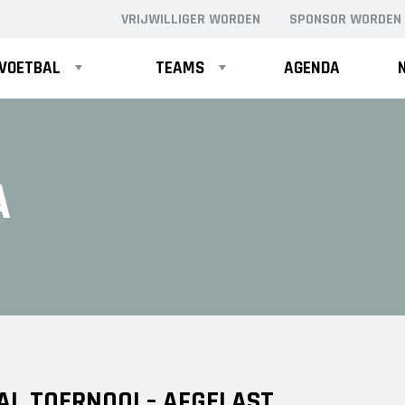
VRIJWILLIGER WORDEN
SPONSOR WORDEN
VOETBAL
TEAMS
AGENDA
PUPILLEN
MINI'S
A
JO8-1
4-5 JARIGEN
JO8-2
6-JARIGEN
JO8-3
JO8-4JM
JO8-5JM
JO9-1
JO9-2JM
JO9-3
AL TOERNOOI – AFGELAST