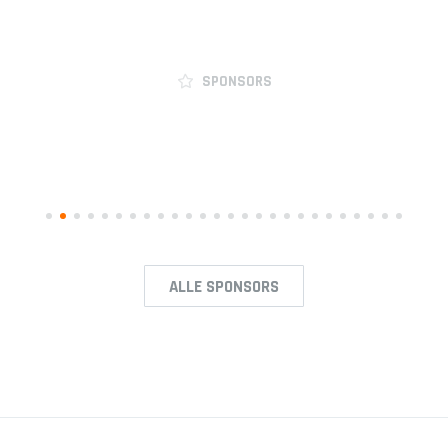
JO12-3
JO12-4JM
JO12-5JM
SPONSORS
JO13-1
JO13-2
JO13-3
JO13-4
MO13-1
ALLE SPONSORS