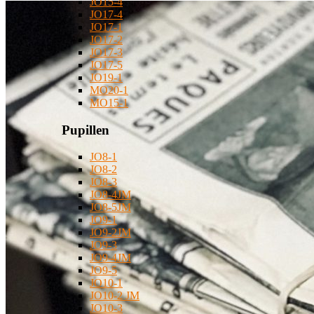
JO15-4
JO17-4
JO17-1
JO17-2
JO17-3
JO17-5
JO19-1
MO20-1
MO15-1
Pupillen
JO8-1
JO8-2
JO8-3
JO8-4JM
JO8-5JM
JO9-1
JO9-2JM
JO9-3
JO9-4JM
JO9-5
JO10-1
JO10-2 JM
JO10-3