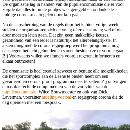
De organisatie lag in handen van de pupillencommissie die er voor
zorgde dat alles tot in de puntjes was geregeld en ondanks de
huidige corona-maatregelen door kon gaan.
Na de aanscherping van de regels door het kabinet vorige week
stelden de organisatoren zich de vraag of ze de startdag wel of niet
door moesten laten gaan. Dat zijn geen makkelijke keuzes,
gezondheid van een ieder is natuurlijk het allerbelangrijkste. In
afstemming met de corona-regiegroep werd het programma nog
eens tegen het licht gehouden en samen besloten ze er voor te gaan.
Bij Voorwaarts willen we immers vooruit regeren, informeren en
elkaar ontmoeten!
De organisatie is heel creatief geweest en benutte alle mogelijkheden
die het sportcomplex aan de Laene te bieden heeft om een
gevarieerd en corona-proof programma neer te zetten. Zij ontvingen
dan ook terecht de complimenten van de voorzitter van de
pupillencommissie
, Wilco Bouwmeester en ook van Dick
Laverman, voorzitter
afdeling voetbal
en regiegroep corona die de
dag openden met een toespraak.