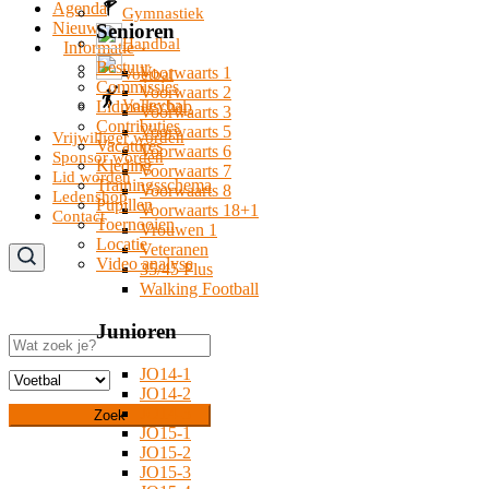
Agenda
Gymnastiek
Nieuws
Senioren
Handbal
Informatie
Bestuur
Voorwaarts 1
Voetbal
Commissies
Voorwaarts 2
Volleybal
Lidmaatschap
Voorwaarts 3
Contributies
Voorwaarts 5
Vrijwilliger worden
Vacatures
Voorwaarts 6
Sponsor worden
Kleding
Voorwaarts 7
Lid worden
Trainingsschema
Voorwaarts 8
Ledenshop
Pupillen
Voorwaarts 18+1
Contact
Toernooien
Vrouwen 1
Locatie
Veteranen
Video analyse
35/45 Plus
Walking Football
Junioren
Zoeken
JO14-1
JO14-2
JO14-3
Zoek
JO15-1
JO15-2
JO15-3