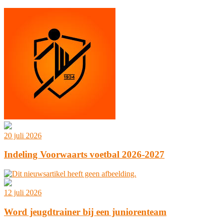
20 juli 2026
Indeling Voorwaarts voetbal 2026-2027
12 juli 2026
Word jeugdtrainer bij een juniorenteam