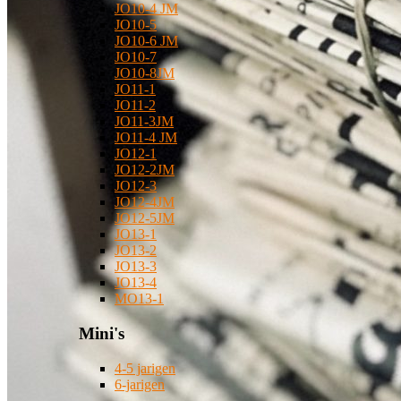
JO10-4 JM
JO10-5
JO10-6 JM
JO10-7
JO10-8JM
JO11-1
JO11-2
JO11-3JM
JO11-4 JM
JO12-1
JO12-2JM
JO12-3
JO12-4JM
JO12-5JM
JO13-1
JO13-2
JO13-3
JO13-4
MO13-1
Mini's
4-5 jarigen
6-jarigen