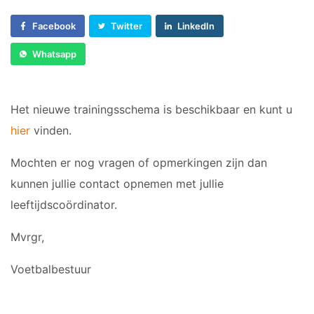
Voorwaarts 18+1
Sponsor worden
Vrouwen 1
Facebook
Twitter
LinkedIn
Lid worden
Veteranen
Ledenshop
Whatsapp
35/45 Plus
Contact
Walking Football
Het nieuwe trainingsschema is beschikbaar en kunt u
JUNIOREN
hier
vinden.
JO14-1
Mochten er nog vragen of opmerkingen zijn dan
JO14-2
kunnen jullie contact opnemen met jullie
JO14-3
leeftijdscoördinator.
JO15-1
JO15-2
Mvrgr,
JO15-3
Voetbalbestuur
JO15-4
JO17-4
JO17-1