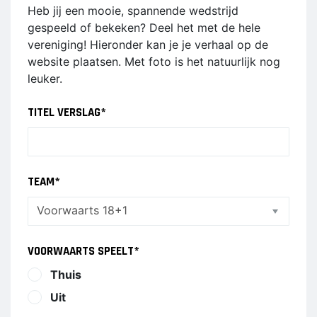
JO17-4
VOORWAARTS
Heb jij een mooie, spannende wedstrijd
JO17-1
6
gespeeld of bekeken? Deel het met de hele
JO17-2
vereniging! Hieronder kan je je verhaal op de
VOORWAARTS
JO17-3
website plaatsen. Met foto is het natuurlijk nog
7
leuker.
JO17-5
VOORWAARTS
JO19-1
8
TITEL VERSLAG
*
VOORWAARTS
MO20-1
18+1
MO15-1
VROUWEN 1
VETERANEN
TEAM
*
35/45 PLUS
WALKING
FOOTBALL
VOORWAARTS SPEELT
*
PUPILLEN
MINI'S
Thuis
Uit
JO8-1
4-5