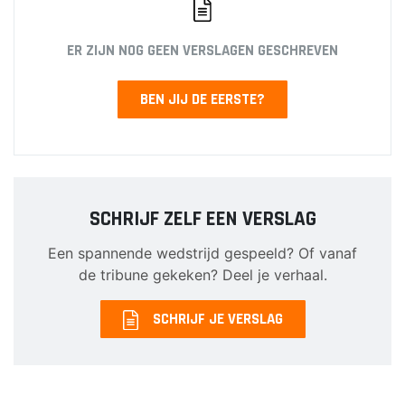
JO10-8JM
JO11-1
ER ZIJN NOG GEEN VERSLAGEN GESCHREVEN
JO11-2
JO11-3JM
BEN JIJ DE EERSTE?
JO11-4 JM
JO12-1
JO12-2JM
JO12-3
JO12-4JM
SCHRIJF ZELF EEN VERSLAG
JO12-5JM
Een spannende wedstrijd gespeeld? Of vanaf
JO13-1
de tribune gekeken? Deel je verhaal.
JO13-2
JO13-3
SCHRIJF JE VERSLAG
JO13-4
MO13-1