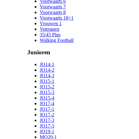
Voorwaarts 6
Voorwaarts 7
Voorwaarts 8
Voorwaarts 18+1
Vrouwen 1
Veteranen
35/45 Plus
Walking Football
Junioren
JO14-1
JO14-2
JO14-3
JO15-1
JO15-2
JO15-3
JO15-4
JO17-4
JO17-1
JO17-2
JO17-3
JO17-5
JO19-1
MO20-1