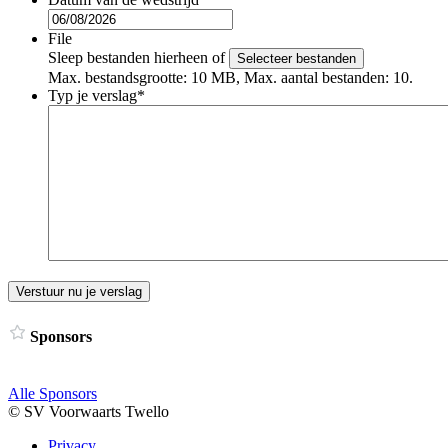
DD
slash
File
MM
Sleep bestanden hierheen of
Selecteer bestanden
slash
Max. bestandsgrootte: 10 MB, Max. aantal bestanden: 10.
JJJJ
Typ je verslag
*
Sponsors
Alle Sponsors
© SV Voorwaarts Twello
Privacy