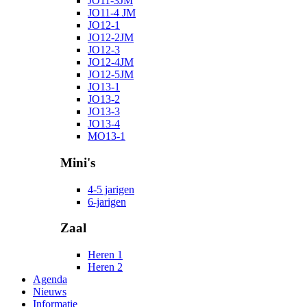
JO11-3JM
JO11-4 JM
JO12-1
JO12-2JM
JO12-3
JO12-4JM
JO12-5JM
JO13-1
JO13-2
JO13-3
JO13-4
MO13-1
Mini's
4-5 jarigen
6-jarigen
Zaal
Heren 1
Heren 2
Agenda
Nieuws
Informatie