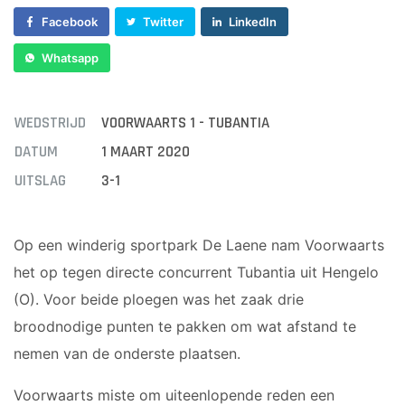
JO17-4
VOORWAARTS
Facebook
Twitter
LinkedIn
JO17-1
6
JO17-2
VOORWAARTS
Whatsapp
JO17-3
7
JO17-5
VOORWAARTS
WEDSTRIJD
VOORWAARTS 1 - TUBANTIA
JO19-1
8
DATUM
1 MAART 2020
VOORWAARTS
MO20-1
18+1
MO15-1
UITSLAG
3-1
VROUWEN 1
VETERANEN
Op een winderig sportpark De Laene nam Voorwaarts
35/45 PLUS
het op tegen directe concurrent Tubantia uit Hengelo
WALKING
FOOTBALL
(O). Voor beide ploegen was het zaak drie
broodnodige punten te pakken om wat afstand te
PUPILLEN
MINI'S
nemen van de onderste plaatsen.
JO8-1
4-5
Voorwaarts miste om uiteenlopende reden een