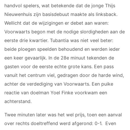
JARIGEN
JO8-2
handvol spelers, wat betekende dat de jonge Thijs
6-
JO8-3
Nieuwenhuis zijn basisdebuut maakte als linksback.
JARIGEN
JO8-4JM
Wellicht dat de wijzigingen er debet aan waren:
JO8-5JM
Voorwaarts begon met de nodige slordigheden aan de
JO9-1
eerste drie kwartier. Tubantia was niet veel beter:
JO9-2JM
beide ploegen speelden behoudend en werden ieder
JO9-3
een keer gevaarlijk. In de 28e minuut tekenden de
JO9-4JM
gasten voor de eerste echte grote kans. Een pass
JO9-5
vanuit het centrum viel, gedragen door de harde wind,
JO10-1
achter de verdediging van Voorwaarts. Een puike
JO10-2 JM
reactie van doelman Yoel Finke voorkwam een
JO10-3
achterstand.
JO10-4 JM
JO10-5
Twee minuten later was het wel prijs, toen een aanval
JO10-6 JM
over rechts doeltreffend werd afgerond: 0-1. Even
JO10-7