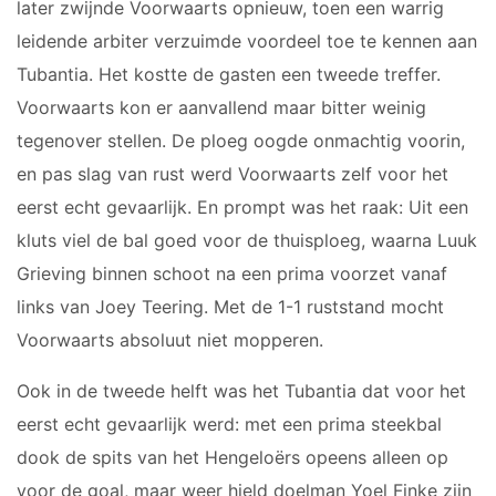
later zwijnde Voorwaarts opnieuw, toen een warrig
JO10-8JM
leidende arbiter verzuimde voordeel toe te kennen aan
JO11-1
Tubantia. Het kostte de gasten een tweede treffer.
JO11-2
Voorwaarts kon er aanvallend maar bitter weinig
JO11-3JM
JO11-4 JM
tegenover stellen. De ploeg oogde onmachtig voorin,
JO12-1
en pas slag van rust werd Voorwaarts zelf voor het
JO12-2JM
eerst echt gevaarlijk. En prompt was het raak: Uit een
JO12-3
kluts viel de bal goed voor de thuisploeg, waarna Luuk
JO12-4JM
Grieving binnen schoot na een prima voorzet vanaf
JO12-5JM
links van Joey Teering. Met de 1-1 ruststand mocht
JO13-1
Voorwaarts absoluut niet mopperen.
JO13-2
JO13-3
Ook in de tweede helft was het Tubantia dat voor het
JO13-4
eerst echt gevaarlijk werd: met een prima steekbal
MO13-1
dook de spits van het Hengeloërs opeens alleen op
voor de goal, maar weer hield doelman Yoel Finke zijn