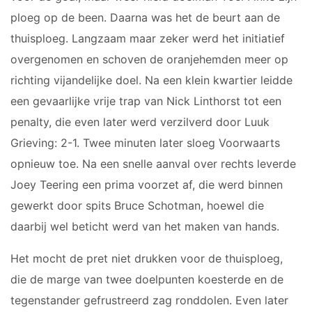
ZAAL
ploeg op de been. Daarna was het de beurt aan de
thuisploeg. Langzaam maar zeker werd het initiatief
HEREN
1
overgenomen en schoven de oranjehemden meer op
HEREN
richting vijandelijke doel. Na een klein kwartier leidde
2
een gevaarlijke vrije trap van Nick Linthorst tot een
penalty, die even later werd verzilverd door Luuk
AGENDA
Grieving: 2-1. Twee minuten later sloeg Voorwaarts
opnieuw toe. Na een snelle aanval over rechts leverde
Joey Teering een prima voorzet af, die werd binnen
NIEUWS
gewerkt door spits Bruce Schotman, hoewel die
daarbij wel beticht werd van het maken van hands.
INFORMATIE
Het mocht de pret niet drukken voor de thuisploeg,
die de marge van twee doelpunten koesterde en de
tegenstander gefrustreerd zag ronddolen. Even later