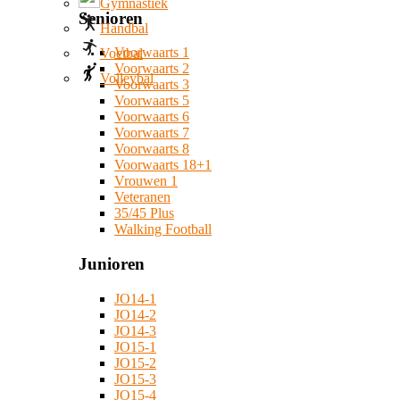
Gymnastiek
Senioren
Handbal
Voorwaarts 1
Voetbal
Voorwaarts 2
Volleybal
Voorwaarts 3
Voorwaarts 5
Voorwaarts 6
Voorwaarts 7
Voorwaarts 8
Voorwaarts 18+1
Vrouwen 1
Veteranen
35/45 Plus
Walking Football
Junioren
JO14-1
JO14-2
JO14-3
JO15-1
JO15-2
JO15-3
JO15-4