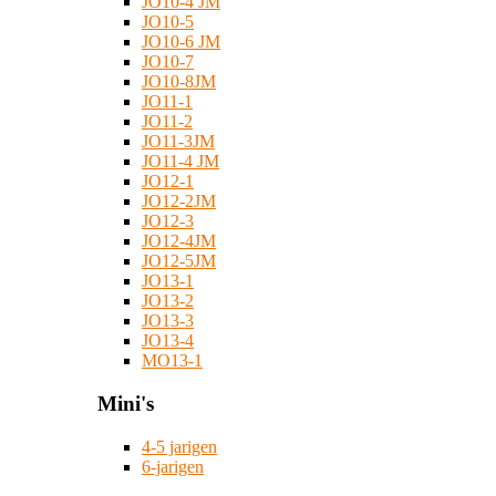
JO10-4 JM
JO10-5
JO10-6 JM
JO10-7
JO10-8JM
JO11-1
JO11-2
JO11-3JM
JO11-4 JM
JO12-1
JO12-2JM
JO12-3
JO12-4JM
JO12-5JM
JO13-1
JO13-2
JO13-3
JO13-4
MO13-1
Mini's
4-5 jarigen
6-jarigen