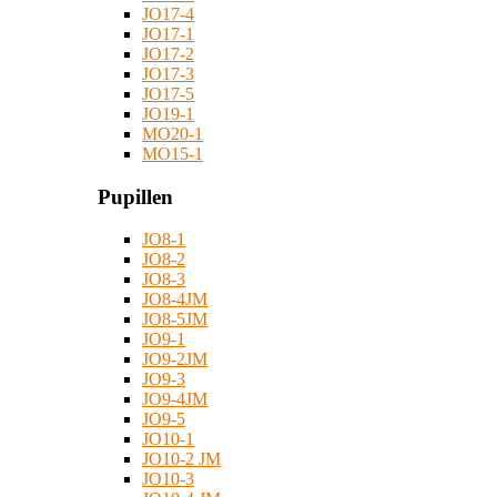
JO17-4
JO17-1
JO17-2
JO17-3
JO17-5
JO19-1
MO20-1
MO15-1
Pupillen
JO8-1
JO8-2
JO8-3
JO8-4JM
JO8-5JM
JO9-1
JO9-2JM
JO9-3
JO9-4JM
JO9-5
JO10-1
JO10-2 JM
JO10-3