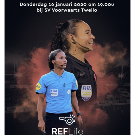
JO17-2
JO17-3
JO17-5
JO19-1
MO20-1
MO15-1
PUPILLEN
JO8-1
JO8-2
JO8-3
JO8-4JM
JO8-5JM
JO9-1
JO9-2JM