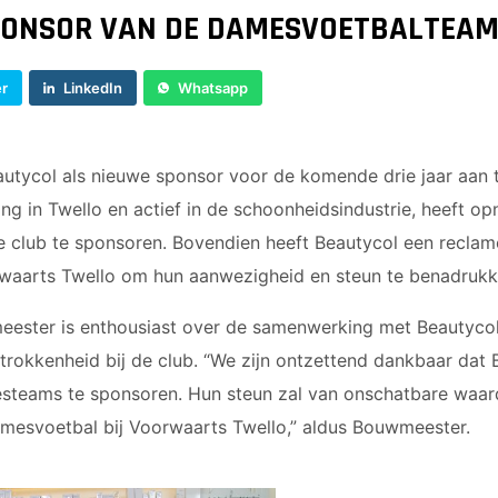
JO9-4JM
PONSOR VAN DE DAMESVOETBALTEA
JO9-5
JO10-1
er
LinkedIn
Whatsapp
JO10-2 JM
JO10-3
JO10-4 JM
Beautycol als nieuwe sponsor voor de komende drie jaar aan 
JO10-5
g in Twello en actief in de schoonheidsindustrie, heeft o
JO10-6 JM
 club te sponsoren. Bovendien heeft Beautycol een recla
JO10-7
waarts Twello om hun aanwezigheid en steun te benadrukk
JO10-8JM
JO11-1
eester is enthousiast over de samenwerking met Beautyco
JO11-2
rokkenheid bij de club. “We zijn ontzettend dankbaar dat 
JO11-3JM
eams te sponsoren. Hun steun zal van onschatbare waard
JO11-4 JM
amesvoetbal bij Voorwaarts Twello,” aldus Bouwmeester.
JO12-1
JO12-2JM