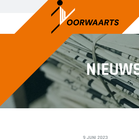
SENIOREN
JUNIOREN
NIEUW
Voorwaarts 1
JO14-1
Voorwaarts 2
JO14-2
Voorwaarts 3
JO14-3
Voorwaarts 5
JO15-1
Voorwaarts 6
JO15-2
Voorwaarts 7
JO15-3
Voorwaarts 8
JO15-4
Voorwaarts 18+1
JO17-4
9 JUNI 2023