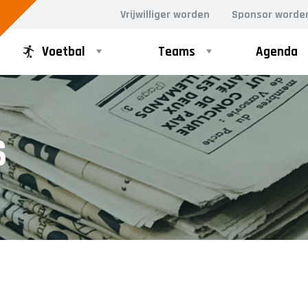
Vrijwilliger worden
Sponsor worde
Voetbal
Teams
Agenda
PUPILLEN
MINI'S
S
JO8-1
4-5 jarigen
JO8-2
6-jarigen
JO8-3
JO8-4JM
JO8-5JM
JO9-1
JO9-2JM
JO9-3