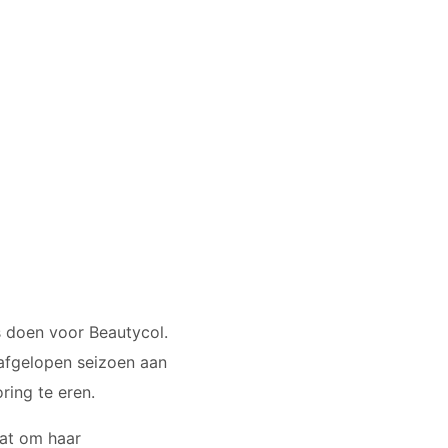
s doen voor Beautycol.
afgelopen seizoen aan
ing te eren.
aat om haar