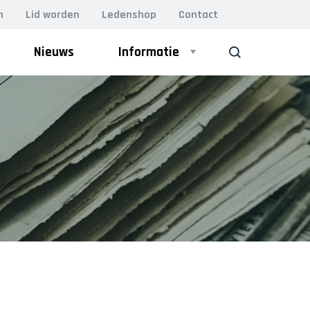
n
Lid worden
Ledenshop
Contact
Nieuws
Informatie
ZOEK
ZAAL
Heren 1
Heren 2