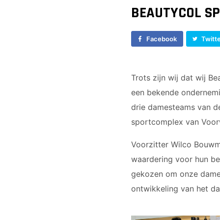
Vrouwen 1
JO17-1
BEAUTYCOL S
Veteranen
JO17-2
35/45 Plus
JO17-3
Facebook
Twitt
Walking Football
JO17-5
JO19-1
MO20-1
Trots zijn wij dat wij 
MO15-1
een bekende ondernemin
drie damesteams van de
sportcomplex van Voor
Voorzitter Wilco Bouwm
waardering voor hun bet
gekozen om onze damest
ontwikkeling van het d