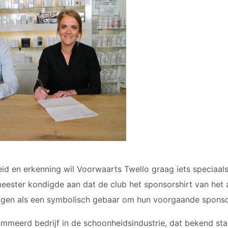
JO12-3
JO12-4JM
JO12-5JM
JO13-1
JO13-2
JO13-3
JO13-4
MO13-1
eid en erkenning wil Voorwaarts Twello graag iets speciaal
eester kondigde aan dat de club het sponsorshirt van het 
igen als een symbolisch gebaar om hun voorgaande sponsor
ommeerd bedrijf in de schoonheidsindustrie, dat bekend st