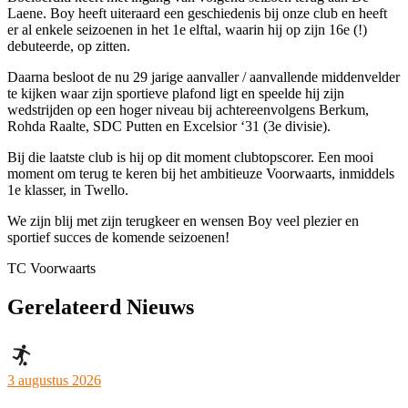
Laene. Boy heeft uiteraard een geschiedenis bij onze club en heeft
er al enkele seizoenen in het 1e elftal, waarin hij op zijn 16e (!)
debuteerde, op zitten.
Daarna besloot de nu 29 jarige aanvaller / aanvallende middenvelder
te kijken waar zijn sportieve plafond ligt en speelde hij zijn
wedstrijden op een hoger niveau bij achtereenvolgens Berkum,
Rohda Raalte, SDC Putten en Excelsior ‘31 (3e divisie).
Bij die laatste club is hij op dit moment clubtopscorer. Een mooi
moment om terug te keren bij het ambitieuze Voorwaarts, inmiddels
1e klasser, in Twello.
We zijn blij met zijn terugkeer en wensen Boy veel plezier en
sportief succes de komende seizoenen!
TC Voorwaarts
Gerelateerd Nieuws
3 augustus 2026