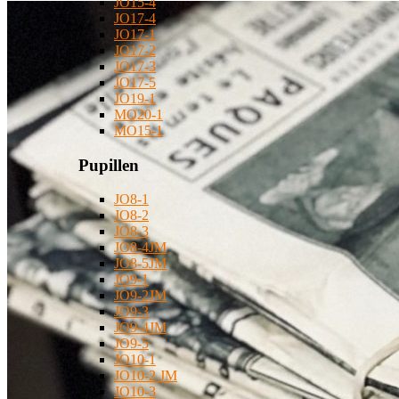
JO15-4
JO17-4
JO17-1
JO17-2
JO17-3
JO17-5
JO19-1
MO20-1
MO15-1
Pupillen
JO8-1
JO8-2
JO8-3
JO8-4JM
JO8-5JM
JO9-1
JO9-2JM
JO9-3
JO9-4JM
JO9-5
JO10-1
JO10-2 JM
JO10-3