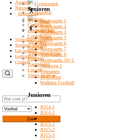
Agenda
Gymnastiek
Nieuws
Senioren
Handbal
Informatie
Bestuur
Voorwaarts 1
Voetbal
Commissies
Voorwaarts 2
Volleybal
Lidmaatschap
Voorwaarts 3
Contributies
Voorwaarts 5
Vrijwilliger worden
Vacatures
Voorwaarts 6
Sponsor worden
Kleding
Voorwaarts 7
Lid worden
Trainingsschema
Voorwaarts 8
Ledenshop
Pupillen
Voorwaarts 18+1
Contact
Toernooien
Vrouwen 1
Locatie
Veteranen
Video analyse
35/45 Plus
Walking Football
Junioren
Zoeken
JO14-1
JO14-2
JO14-3
Zoek
JO15-1
JO15-2
JO15-3