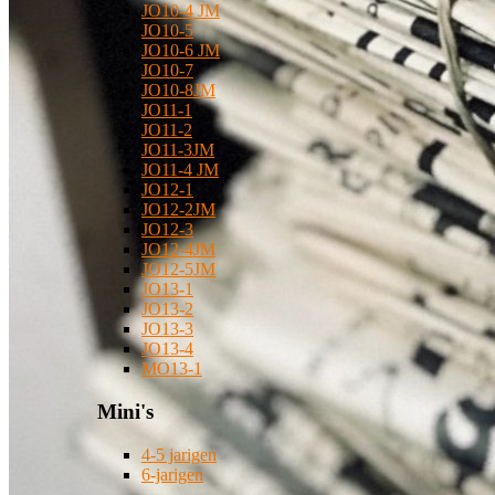
JO10-4 JM
JO10-5
JO10-6 JM
JO10-7
JO10-8JM
JO11-1
JO11-2
JO11-3JM
JO11-4 JM
JO12-1
JO12-2JM
JO12-3
JO12-4JM
JO12-5JM
JO13-1
JO13-2
JO13-3
JO13-4
MO13-1
Mini's
4-5 jarigen
6-jarigen