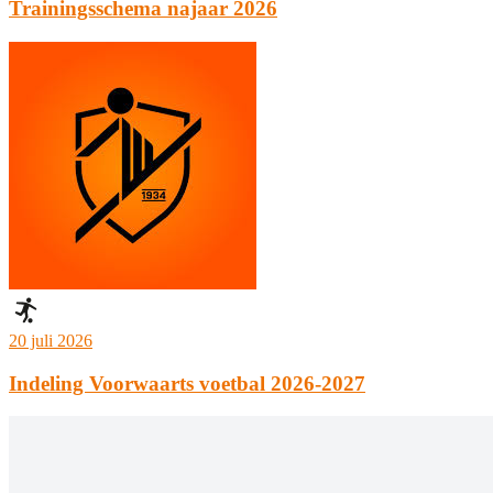
Trainingsschema najaar 2026
20 juli 2026
Indeling Voorwaarts voetbal 2026-2027