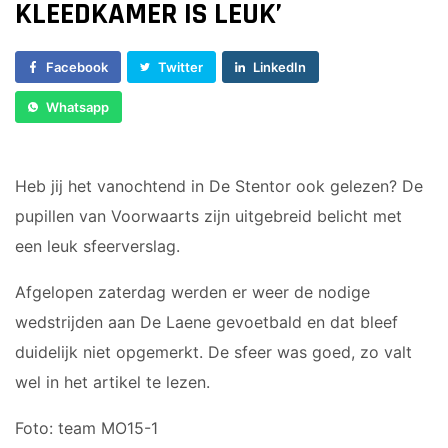
Voorwaarts 18+1
KLEEDKAMER IS LEUK’
Sponsor worden
Vrouwen 1
Lid worden
Veteranen
Facebook
Twitter
LinkedIn
Ledenshop
35/45 Plus
Whatsapp
Contact
Walking Football
JUNIOREN
Heb jij het vanochtend in De Stentor ook gelezen? De
pupillen van Voorwaarts zijn uitgebreid belicht met
JO14-1
JO14-2
een leuk sfeerverslag.
JO14-3
Afgelopen zaterdag werden er weer de nodige
JO15-1
wedstrijden aan De Laene gevoetbald en dat bleef
JO15-2
duidelijk niet opgemerkt. De sfeer was goed, zo valt
JO15-3
wel in het artikel te lezen.
JO15-4
JO17-4
Foto: team MO15-1
JO17-1