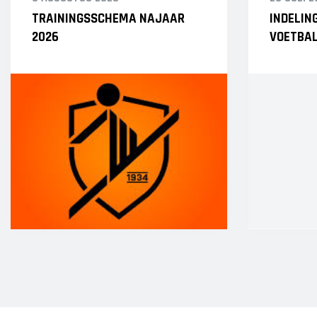
Heren 1
TRAININGSSCHEMA NAJAAR
INDELIN
Heren 2
2026
VOETBAL