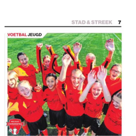
JO17-2
JO17-3
JO17-5
JO19-1
MO20-1
MO15-1
PUPILLEN
JO8-1
JO8-2
JO8-3
JO8-4JM
JO8-5JM
JO9-1
JO9-2JM