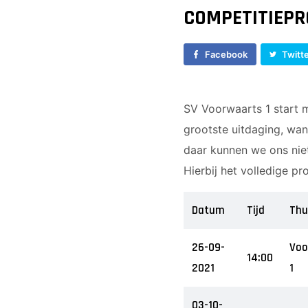
Vrouwen 1
JO17-1
COMPETITIEP
Veteranen
JO17-2
35/45 Plus
JO17-3
Facebook
Twitt
Walking Football
JO17-5
JO19-1
MO20-1
SV Voorwaarts 1 start 
MO15-1
grootste uitdaging, wan
daar kunnen we ons nie
Hierbij het volledige p
Datum
Tijd
Thu
26-09-
Voo
14:00
2021
1
03-10-