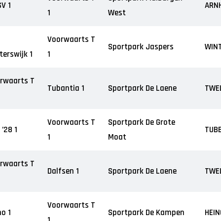
JO12-3
V 1
ARN
1
West
JO12-4JM
JO12-5JM
Voorwaarts T
JO13-1
Sportpark Jaspers
WIN
terswijk 1
1
JO13-2
JO13-3
rwaarts T
JO13-4
Tubantia 1
Sportpark De Laene
TWE
MO13-1
Voorwaarts T
Sportpark De Grote
 ’28 1
TUB
1
Moat
rwaarts T
Dalfsen 1
Sportpark De Laene
TWE
Voorwaarts T
no 1
Sportpark De Kampen
HEIN
1