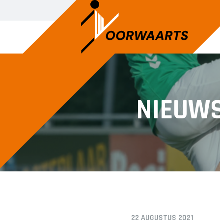
SENIOREN
JUNIOREN
NIEUW
Voorwaarts 1
JO14-1
Voorwaarts 2
JO14-2
Voorwaarts 3
JO14-3
Voorwaarts 5
JO15-1
Voorwaarts 6
JO15-2
Voorwaarts 7
JO15-3
Voorwaarts 8
JO15-4
Voorwaarts 18+1
JO17-4
22 AUGUSTUS 2021