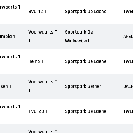
rwaarts T
BVC ’12 1
Sportpark De Laene
TWE
Voorwaarts T
Sportpark De
umbia 1
APE
1
Winkewijert
rwaarts T
Heino 1
Sportpark De Laene
TWE
Voorwaarts T
fsen 1
Sportpark Gerner
DAL
1
rwaarts T
TVC ’28 1
Sportpark De Laene
TWE
Voorwaarts T