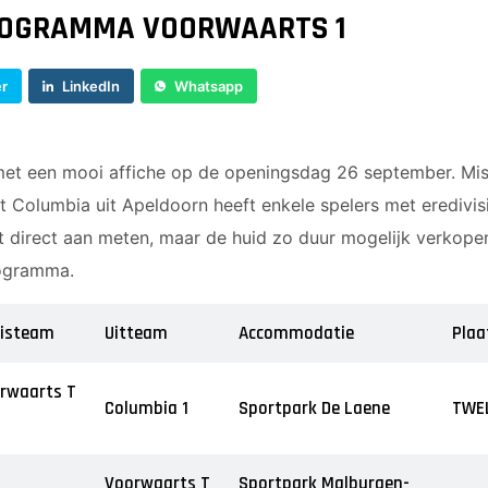
JO9-4JM
ROGRAMMA VOORWAARTS 1
JO9-5
JO10-1
er
LinkedIn
Whatsapp
JO10-2 JM
JO10-3
JO10-4 JM
met een mooi affiche op de openingsdag 26 september. Mis
JO10-5
t Columbia uit Apeldoorn heeft enkele spelers met eredivis
JO10-6 JM
t direct aan meten, maar de huid zo duur mogelijk verkope
JO10-7
rogramma.
JO10-8JM
JO11-1
isteam
Uitteam
Accommodatie
Plaa
JO11-2
JO11-3JM
rwaarts T
JO11-4 JM
Columbia 1
Sportpark De Laene
TWE
JO12-1
JO12-2JM
Voorwaarts T
Sportpark Malburgen-