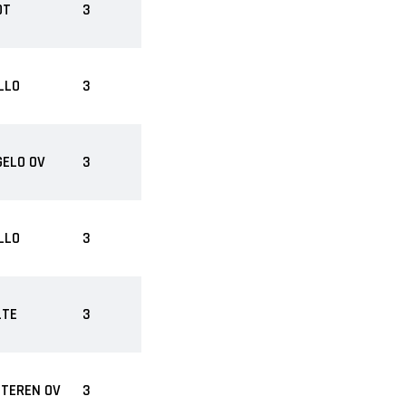
DT
3
LLO
3
GELO OV
3
LLO
3
LTE
3
STEREN OV
3