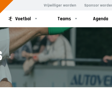
Vrijwilliger worden
Sponsor worde
Voetbal
Teams
Agenda
PUPILLEN
MINI'S
S
JO8-1
4-5 jarigen
JO8-2
6-jarigen
JO8-3
JO8-4JM
JO8-5JM
JO9-1
JO9-2JM
JO9-3