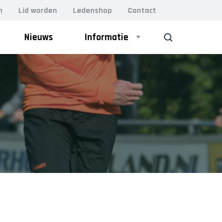
n
Lid worden
Ledenshop
Contact
Nieuws
Informatie
ZOEK
ZAAL
Heren 1
Heren 2