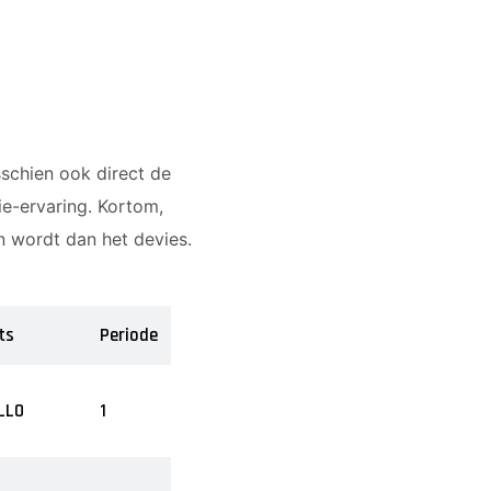
schien ook direct de
ie-ervaring. Kortom,
n wordt dan het devies.
ts
Periode
LLO
1