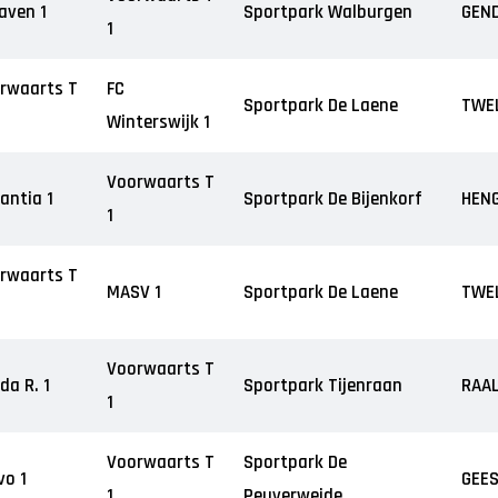
aven 1
Sportpark Walburgen
GEN
1
rwaarts T
FC
Sportpark De Laene
TWE
Winterswijk 1
Voorwaarts T
antia 1
Sportpark De Bijenkorf
HEN
1
rwaarts T
MASV 1
Sportpark De Laene
TWE
Voorwaarts T
da R. 1
Sportpark Tijenraan
RAA
1
Voorwaarts T
Sportpark De
vo 1
GEE
1
Peuverweide