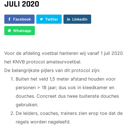
Voorwaarts 18+1
JULI 2020
Sponsor worden
Vrouwen 1
Lid worden
Veteranen
Facebook
Twitter
LinkedIn
Ledenshop
35/45 Plus
Whatsapp
Contact
Walking Football
JUNIOREN
Voor de afdeling voetbal hanteren wij vanaf 1 juli 2020
het KNVB protocol amateurvoetbal.
JO14-1
JO14-2
De belangrijkste pijlers van dit protocol zijn:
JO14-3
Buiten het veld 1,5 meter afstand houden voor
JO15-1
personen > 18 jaar; dus ook in kleedkamer en
JO15-2
douches. Concreet dus twee buitenste douches
JO15-3
gebruiken.
JO15-4
De leiders, coaches, trainers zien erop toe dat de
JO17-4
regels worden nageleefd.
JO17-1