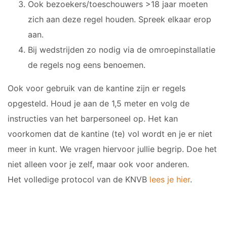
Ook bezoekers/toeschouwers >18 jaar moeten
JO17-2
zich aan deze regel houden. Spreek elkaar erop
JO17-3
aan.
JO17-5
Bij wedstrijden zo nodig via de omroepinstallatie
JO19-1
de regels nog eens benoemen.
MO20-1
MO15-1
Ook voor gebruik van de kantine zijn er regels
opgesteld. Houd je aan de 1,5 meter en volg de
PUPILLEN
instructies van het barpersoneel op. Het kan
voorkomen dat de kantine (te) vol wordt en je er niet
JO8-1
JO8-2
meer in kunt. We vragen hiervoor jullie begrip. Doe het
JO8-3
niet alleen voor je zelf, maar ook voor anderen.
JO8-4JM
Het volledige protocol van de KNVB
lees je hier
.
JO8-5JM
JO9-1
JO9-2JM