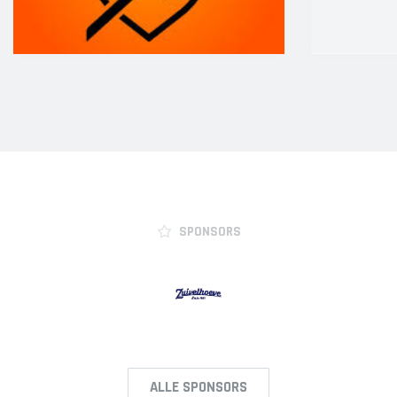
JO12-2JM
JO12-3
JO12-4JM
JO12-5JM
JO13-1
JO13-2
JO13-3
JO13-4
MO13-1
SPONSORS
MINI'S
4-5 jarigen
6-jarigen
ZAAL
ALLE SPONSORS