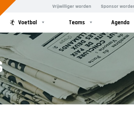
Vrijwilliger worden
Sponsor worde
Voetbal
Teams
Agenda
PUPILLEN
MINI'S
S
JO8-1
4-5 jarigen
JO8-2
6-jarigen
JO8-3
JO8-4JM
JO8-5JM
JO9-1
JO9-2JM
JO9-3