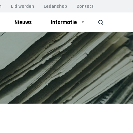
n
Lid worden
Ledenshop
Contact
Nieuws
Informatie
ZOEK
ZAAL
Heren 1
Heren 2