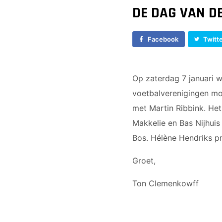
Vrouwen 1
JO17-1
DE DAG VAN D
Veteranen
JO17-2
35/45 Plus
JO17-3
Facebook
Twitt
Walking Football
JO17-5
JO19-1
MO20-1
Op zaterdag 7 januari w
MO15-1
voetbalverenigingen mo
met Martin Ribbink. He
Makkelie en Bas Nijhuis
Bos. Hélène Hendriks pr
Groet,
Ton Clemenkowff