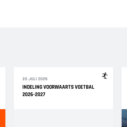
JO12-3
JO12-4JM
JO12-5JM
JO13-1
JO13-2
JO13-3
JO13-4
MO13-1
20 JULI 2026
INDELING VOORWAARTS VOETBAL
2026-2027