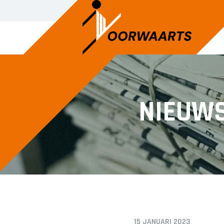
SENIOREN
JUNIOREN
NIEUW
Voorwaarts 1
JO14-1
Voorwaarts 2
JO14-2
Voorwaarts 3
JO14-3
Voorwaarts 5
JO15-1
Voorwaarts 6
JO15-2
Voorwaarts 7
JO15-3
Voorwaarts 8
JO15-4
Voorwaarts 18+1
JO17-4
15 JANUARI 2023