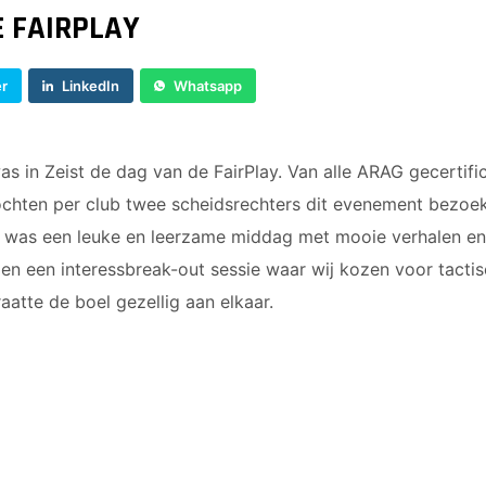
JO9-4JM
E FAIRPLAY
JO9-5
JO10-1
er
LinkedIn
Whatsapp
JO10-2 JM
JO10-3
JO10-4 JM
as in Zeist de dag van de FairPlay. Van alle ARAG gecertifi
JO10-5
chten per club twee scheidsrechters dit evenement bezoek
JO10-6 JM
t was een leuke en leerzame middag met mooie verhalen e
JO10-7
 en een interessbreak-out sessie waar wij kozen voor tactis
JO10-8JM
aatte de boel gezellig aan elkaar.
JO11-1
JO11-2
JO11-3JM
JO11-4 JM
JO12-1
JO12-2JM