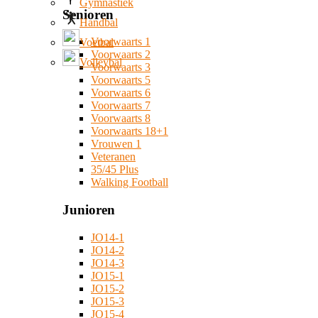
Gymnastiek
Senioren
Handbal
Voorwaarts 1
Voetbal
Voorwaarts 2
Volleybal
Voorwaarts 3
Voorwaarts 5
Voorwaarts 6
Voorwaarts 7
Voorwaarts 8
Voorwaarts 18+1
Vrouwen 1
Veteranen
35/45 Plus
Walking Football
Junioren
JO14-1
JO14-2
JO14-3
JO15-1
JO15-2
JO15-3
JO15-4