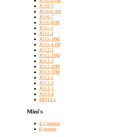
JO10-4 JM
JO10-5
JO10-6 JM
JO10-7
JO10-8JM
JO11-1
JO11-2
JO11-3JM
JO11-4 JM
JO12-1
JO12-2JM
JO12-3
JO12-4JM
JO12-5JM
JO13-1
JO13-2
JO13-3
JO13-4
MO13-1
Mini's
4-5 jarigen
6-jarigen