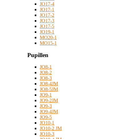
JO17-4
JO17-1
JO17-2
JO17-3
JO17-5
JO19-1
MO20-1
MO15-1
Pupillen
JO8-1
JO8-2
JO8-3
JO8-4JM
JO8-5JM
JO9-1
JO9-2JM
JO9-3
JO9-4JM
JO9-5
JO10-1
JO10-2 JM
JO10-3